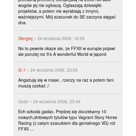
wogóle jej nie ogłoszą. Ogłaszają dziesiątki
projektów, a potem nie wyrabiają z innymi,
ważniejszymi. Mój szacunek do SE zaczyna sięgać
dna.
Siergiej
~ 24 września 2006, 16:55
No to pewnie okaze sie, ze FFXII w europie pojawi
sie ponziej niz It's A wonderful World w japonii
G-1
~ 24 września 2006, 23:05
Angażują się w mase , rzeczy na raz a potem fani
muszą czekać ;/
Gość ~ 24 września 2006, 23:49
Ech szkoda gadac. Prędzej się doczekamy 10
nowych,shitowych tytułów typu Vagrant Story Horse
Racing (z całym szacukiem dla genialnego VG) niż
FFXII ...