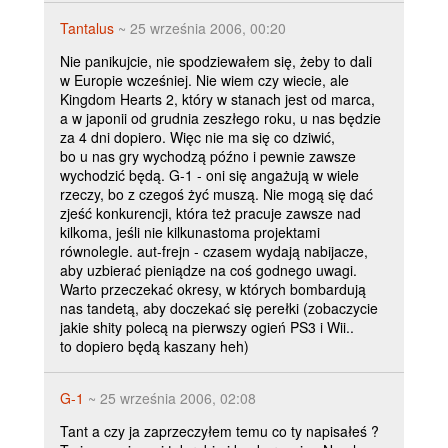
Tantalus
~ 25 września 2006, 00:20
Nie panikujcie, nie spodziewałem się, żeby to dali
w Europie wcześniej. Nie wiem czy wiecie, ale
Kingdom Hearts 2, który w stanach jest od marca,
a w japonii od grudnia zeszłego roku, u nas będzie
za 4 dni dopiero. Więc nie ma się co dziwić,
bo u nas gry wychodzą późno i pewnie zawsze
wychodzić będą. G-1 - oni się angażują w wiele
rzeczy, bo z czegoś żyć muszą. Nie mogą się dać
zjeść konkurencji, która też pracuje zawsze nad
kilkoma, jeśli nie kilkunastoma projektami
równolegle. aut-frejn - czasem wydają nabijacze,
aby uzbierać pieniądze na coś godnego uwagi.
Warto przeczekać okresy, w których bombardują
nas tandetą, aby doczekać się perełki (zobaczycie
jakie shity polecą na pierwszy ogień PS3 i Wii..
to dopiero będą kaszany heh)
G-1
~ 25 września 2006, 02:08
Tant a czy ja zaprzeczyłem temu co ty napisałeś ?