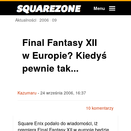
Squarezone
Menu
Aktualności
2006
09
Final Fantasy XII
w Europie? Kiedyś
pewnie tak...
Kazumaru
-
24 września 2006, 16:37
10 komentarzy
Square Enix podało do wiadomości, iż
premiera Final Fantasy XII w europie będzie