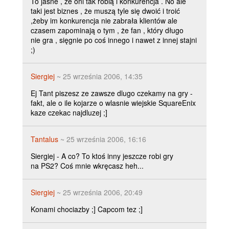
To jasne , że oni tak robią i konkurencja . No ale
taki jest biznes , że muszą tyle się dwoić i troić
,żeby im konkurencja nie zabrała klientów ale
czasem zapominają o tym , że fan , który długo
nie gra , sięgnie po coś innego i nawet z innej stajni
;)
Siergiej
~ 25 września 2006, 14:35
Ej Tant piszesz ze zawsze dlugo czekamy na gry -
fakt, ale o ile kojarze o wlasnie wiejskie SquareEnix
kaze czekac najdluzej ;]
Tantalus
~ 25 września 2006, 16:16
Siergiej - A co? To ktoś inny jeszcze robi gry
na PS2? Coś mnie wkręcasz heh...
Siergiej
~ 25 września 2006, 20:49
Konami chociazby ;] Capcom tez ;]