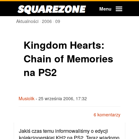
Squarezone
Menu
Aktualności
2006
09
Kingdom Hearts:
Chain of Memories
na PS2
Musiolik
-
25 września 2006, 17:32
6 komentarzy
Jakiś czas temu informowaliśmy o edycji
kolekcjonerskiej KH2 na PS2. Teraz wiadomo