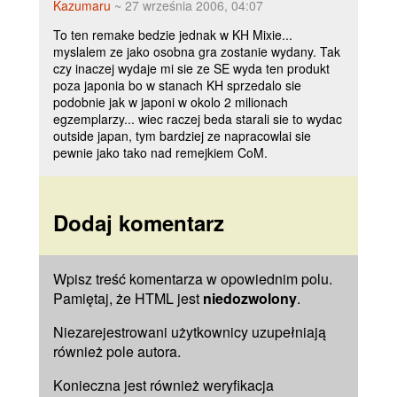
Kazumaru
~ 27 września 2006, 04:07
To ten remake bedzie jednak w KH Mixie...
myslalem ze jako osobna gra zostanie wydany. Tak
czy inaczej wydaje mi sie ze SE wyda ten produkt
poza japonia bo w stanach KH sprzedalo sie
podobnie jak w japoni w okolo 2 milionach
egzemplarzy... wiec raczej beda starali sie to wydac
outside japan, tym bardziej ze napracowlai sie
pewnie jako tako nad remejkiem CoM.
Dodaj komentarz
Wpisz treść komentarza w opowiednim polu.
Pamiętaj, że HTML jest
niedozwolony
.
Niezarejestrowani użytkownicy uzupełniają
również pole
autora
.
Konieczna jest również weryfikacja