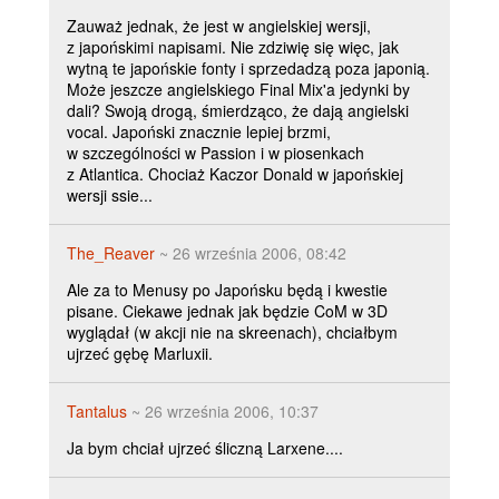
Zauważ jednak, że jest w angielskiej wersji,
z japońskimi napisami. Nie zdziwię się więc, jak
wytną te japońskie fonty i sprzedadzą poza japonią.
Może jeszcze angielskiego Final Mix'a jedynki by
dali? Swoją drogą, śmierdząco, że dają angielski
vocal. Japoński znacznie lepiej brzmi,
w szczególności w Passion i w piosenkach
z Atlantica. Chociaż Kaczor Donald w japońskiej
wersji ssie...
The_Reaver
~ 26 września 2006, 08:42
Ale za to Menusy po Japońsku będą i kwestie
pisane. Ciekawe jednak jak będzie CoM w 3D
wyglądał (w akcji nie na skreenach), chciałbym
ujrzeć gębę Marluxii.
Tantalus
~ 26 września 2006, 10:37
Ja bym chciał ujrzeć śliczną Larxene....