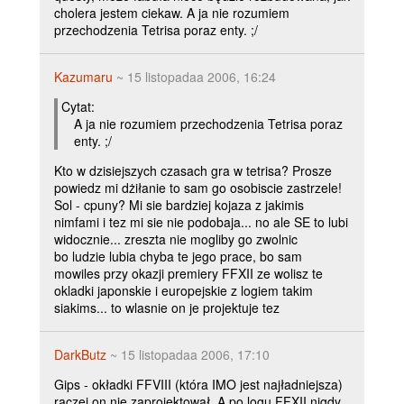
cholera jestem ciekaw. A ja nie rozumiem
przechodzenia Tetrisa poraz enty. ;/
Kazumaru
~ 15 listopadaa 2006, 16:24
Cytat:
A ja nie rozumiem przechodzenia Tetrisa poraz
enty. ;/
Kto w dzisiejszych czasach gra w tetrisa? Prosze
powiedz mi dżiłanie to sam go osobiscie zastrzele!
Sol - cpuny? Mi sie bardziej kojaza z jakimis
nimfami i tez mi sie nie podobaja... no ale SE to lubi
widocznie... zreszta nie mogliby go zwolnic
bo ludzie lubia chyba te jego prace, bo sam
mowiles przy okazji premiery FFXII ze wolisz te
okladki japonskie i europejskie z logiem takim
siakims... to wlasnie on je projektuje tez
DarkButz
~ 15 listopadaa 2006, 17:10
Gips - okładki FFVIII (która IMO jest najładniejsza)
raczej on nie zaprojektował. A po logu FFXII nigdy