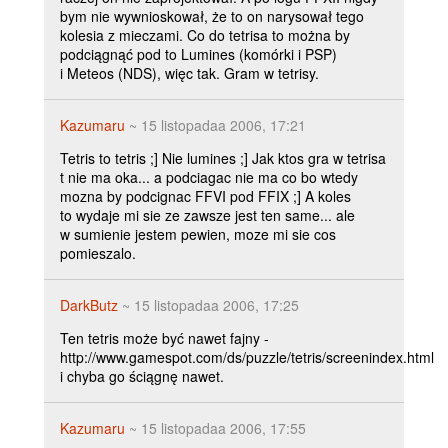
bym nie wywnioskował, że to on narysował tego
kolesia z mieczami. Co do tetrisa to można by
podciągnąć pod to Lumines (komórki i PSP)
i Meteos (NDS), więc tak. Gram w tetrisy.
Kazumaru
~ 15 listopadaa 2006, 17:21
Tetris to tetris ;] Nie lumines ;] Jak ktos gra w tetrisa
t nie ma oka... a podciagac nie ma co bo wtedy
mozna by podcignac FFVI pod FFIX ;] A koles
to wydaje mi sie ze zawsze jest ten same... ale
w sumienie jestem pewien, moze mi sie cos
pomieszalo.
DarkButz
~ 15 listopadaa 2006, 17:25
Ten tetris może być nawet fajny -
http://www.gamespot.com/ds/puzzle/tetris/screenindex.html
i chyba go ściągnę nawet.
Kazumaru
~ 15 listopadaa 2006, 17:55