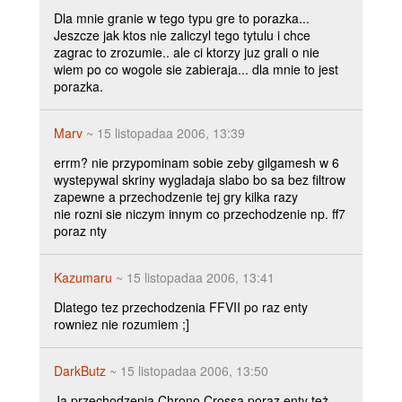
Dla mnie granie w tego typu gre to porazka...
Jeszcze jak ktos nie zaliczyl tego tytulu i chce
zagrac to zrozumie.. ale ci ktorzy juz grali o nie
wiem po co wogole sie zabieraja... dla mnie to jest
porazka.
Marv
~ 15 listopadaa 2006, 13:39
errm? nie przypominam sobie zeby gilgamesh w 6
wystepywal skriny wygladaja slabo bo sa bez filtrow
zapewne a przechodzenie tej gry kilka razy
nie rozni sie niczym innym co przechodzenie np. ff7
poraz nty
Kazumaru
~ 15 listopadaa 2006, 13:41
Dlatego tez przechodzenia FFVII po raz enty
rowniez nie rozumiem ;]
DarkButz
~ 15 listopadaa 2006, 13:50
Ja przechodzenia Chrono Crossa poraz enty też