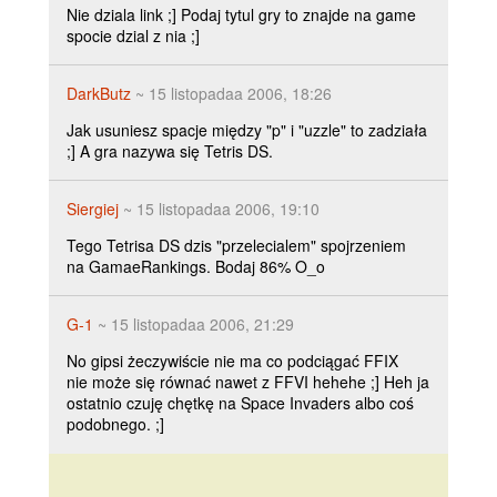
Nie dziala link ;] Podaj tytul gry to znajde na game
spocie dzial z nia ;]
DarkButz
~ 15 listopadaa 2006, 18:26
Jak usuniesz spacje między "p" i "uzzle" to zadziała
;] A gra nazywa się Tetris DS.
Siergiej
~ 15 listopadaa 2006, 19:10
Tego Tetrisa DS dzis "przelecialem" spojrzeniem
na GamaeRankings. Bodaj 86% O_o
G-1
~ 15 listopadaa 2006, 21:29
No gipsi żeczywiście nie ma co podciągać FFIX
nie może się równać nawet z FFVI hehehe ;] Heh ja
ostatnio czuję chętkę na Space Invaders albo coś
podobnego. ;]