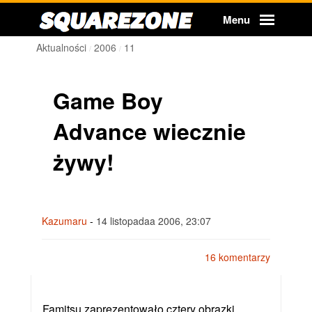
Squarezone
Menu
Aktualności
2006
11
Game Boy
Advance wiecznie
żywy!
Kazumaru
-
14 listopadaa 2006, 23:07
16 komentarzy
Famitsu zaprezentowało cztery obrazki