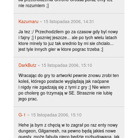
nie rozumiem ;]
Kazumaru
~ 15 listopadaa 2006, 14:31
Ja tez ;/ Przechodzilem go za czasow gdy byl nowy
i fajny ;] I pozniej jeszcze... ale po tych wielu latach
ktore minely to juz tak srednio by mi sie chcialo...
jest tyle innych gier w ktore pograc trzeba ;]
DarkButz
~ 15 listopadaa 2006, 15:10
Wracając do gry to artworki pewnie znowu zrobi ten
koleś, którego postacie wyglądają jak naćpane
i nigdy nie zgadzają się z tymi z gry ;] Nie wiem
po cholerę go trzymają w SE. Strasznie nie lubię
jego prac.
G-1
~ 15 listopadaa 2006, 15:10
Hehe ja bym z chęcią w to zagrał po raz enty nowy
dungeon, Gilgamesh, na pewno będą jakieś nowe
questy, może fabuła nieco będzie rozbudowana, jak