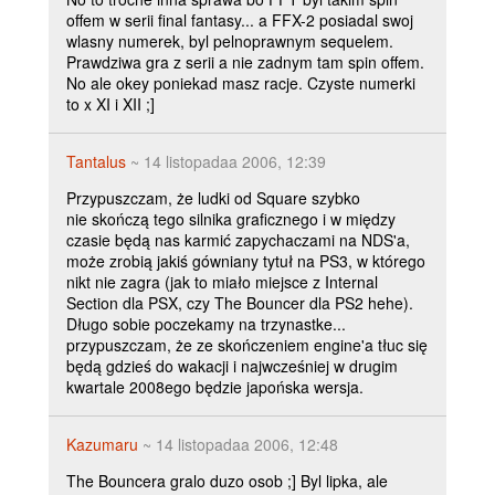
offem w serii final fantasy... a FFX-2 posiadal swoj
wlasny numerek, byl pelnoprawnym sequelem.
Prawdziwa gra z serii a nie zadnym tam spin offem.
No ale okey poniekad masz racje. Czyste numerki
to x XI i XII ;]
Tantalus
~ 14 listopadaa 2006, 12:39
Przypuszczam, że ludki od Square szybko
nie skończą tego silnika graficznego i w między
czasie będą nas karmić zapychaczami na NDS'a,
może zrobią jakiś gówniany tytuł na PS3, w którego
nikt nie zagra (jak to miało miejsce z Internal
Section dla PSX, czy The Bouncer dla PS2 hehe).
Długo sobie poczekamy na trzynastke...
przypuszczam, że ze skończeniem engine'a tłuc się
będą gdzieś do wakacji i najwcześniej w drugim
kwartale 2008ego będzie japońska wersja.
Kazumaru
~ 14 listopadaa 2006, 12:48
The Bouncera gralo duzo osob ;] Byl lipka, ale