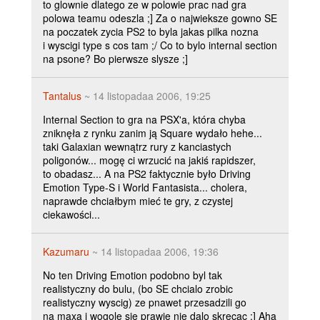
to glownie dlatego ze w polowie prac nad gra
polowa teamu odeszla ;] Za o najwieksze gowno SE
na poczatek zycia PS2 to byla jakas pilka nozna
i wyscigi type s cos tam ;/ Co to bylo internal section
na psone? Bo pierwsze slysze ;]
Tantalus
~ 14 listopadaa 2006, 19:25
Internal Section to gra na PSX'a, która chyba
zniknęła z rynku zanim ją Square wydało hehe...
taki Galaxian wewnątrz rury z kanciastych
poligonów... mogę ci wrzucić na jakiś rapidszer,
to obadasz... A na PS2 faktycznie było Driving
Emotion Type-S i World Fantasista... cholera,
naprawde chciałbym mieć te gry, z czystej
ciekawości...
Kazumaru
~ 14 listopadaa 2006, 19:36
No ten Driving Emotion podobno byl tak
realistyczny do bulu, (bo SE chcialo zrobic
realistyczny wyscig) ze pnawet przesadzili go
na maxa i wogole sie prawie nie dalo skrecac ;] Aha