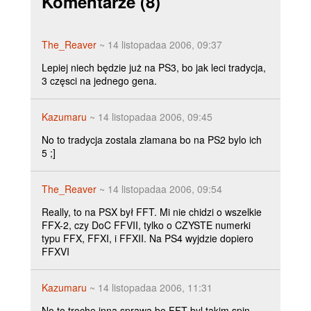
Komentarze
(8)
The_Reaver
~ 14 listopadaa 2006, 09:37
Lepiej niech będzie już na PS3, bo jak leci tradycja,
3 częsci na jednego gena.
Kazumaru
~ 14 listopadaa 2006, 09:45
No to tradycja zostala zlamana bo na PS2 bylo ich
5 ;]
The_Reaver
~ 14 listopadaa 2006, 09:54
Really, to na PSX był FFT. Mi nie chidzi o wszelkie
FFX-2, czy DoC FFVII, tylko o CZYSTE numerki
typu FFX, FFXI, i FFXII. Na PS4 wyjdzie dopiero
FFXVI
Kazumaru
~ 14 listopadaa 2006, 11:31
No to troche inna sprawa bo FFT byl takim spin