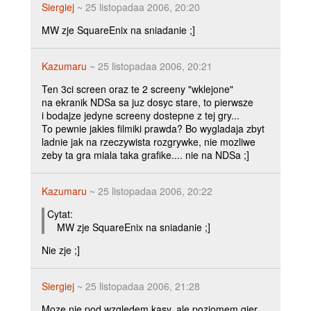
Siergiej
~ 25 listopadaa 2006, 20:20
MW zje SquareEnix na sniadanie ;]
Kazumaru
~ 25 listopadaa 2006, 20:21
Ten 3ci screen oraz te 2 screeny "wklejone"
na ekranik NDSa sa juz dosyc stare, to pierwsze
i bodajze jedyne screeny dostepne z tej gry...
To pewnie jakies filmiki prawda? Bo wygladaja zbyt
ladnie jak na rzeczywista rozgrywke, nie mozliwe
zeby ta gra miala taka grafike.... nie na NDSa ;]
Kazumaru
~ 25 listopadaa 2006, 20:22
Cytat:
MW zje SquareEnix na sniadanie ;]
Nie zje ;]
Siergiej
~ 25 listopadaa 2006, 21:28
Moze nie pod wzgledem kasy, ale poziomem gier