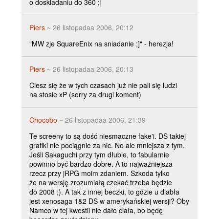
o doskladaniu do 360 ;]
Piers
~ 26 listopadaa 2006, 20:12
"MW zje SquareEnix na sniadanie ;]" - herezja!
Piers
~ 26 listopadaa 2006, 20:13
Ciesz się że w tych czasach już nie pali się ludzi
na stosie xP (sorry za drugi koment)
Chocobo
~ 26 listopadaa 2006, 21:39
Te screeny to są dość niesmaczne fake'i. DS takiej
grafiki nie pociągnie za nic. No ale mniejsza z tym.
Jeśli Sakaguchi przy tym dłubie, to fabularnie
powinno być bardzo dobre. A to najważniejsza
rzecz przy jRPG moim zdaniem. Szkoda tylko
że na wersję zrozumiałą czekać trzeba będzie
do 2008 ;). A tak z innej beczki, to gdzie u diabła
jest xenosaga 1&2 DS w amerykańskiej wersji? Oby
Namco w tej kwestii nie dało ciała, bo będę