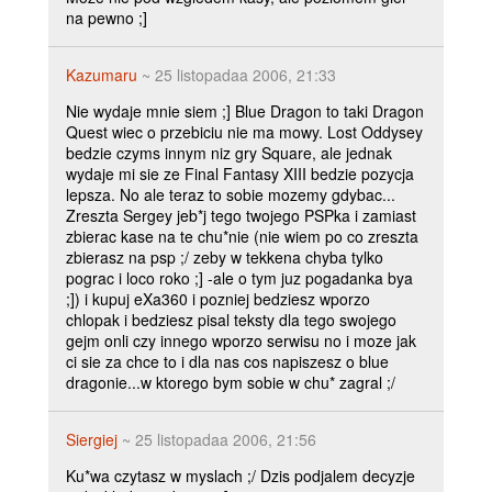
na pewno ;]
Kazumaru
~ 25 listopadaa 2006, 21:33
Nie wydaje mnie siem ;] Blue Dragon to taki Dragon
Quest wiec o przebiciu nie ma mowy. Lost Oddysey
bedzie czyms innym niz gry Square, ale jednak
wydaje mi sie ze Final Fantasy XIII bedzie pozycja
lepsza. No ale teraz to sobie mozemy gdybac...
Zreszta Sergey jeb*j tego twojego PSPka i zamiast
zbierac kase na te chu*nie (nie wiem po co zreszta
zbierasz na psp ;/ zeby w tekkena chyba tylko
pograc i loco roko ;] -ale o tym juz pogadanka bya
;]) i kupuj eXa360 i pozniej bedziesz wporzo
chlopak i bedziesz pisal teksty dla tego swojego
gejm onli czy innego wporzo serwisu no i moze jak
ci sie za chce to i dla nas cos napiszesz o blue
dragonie...w ktorego bym sobie w chu* zagral ;/
Siergiej
~ 25 listopadaa 2006, 21:56
Ku*wa czytasz w myslach ;/ Dzis podjalem decyzje