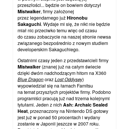
przeszłości... będzie on bowiem dotyczył
Mistwalker
, firmy założonej
przez legendarnego już
Hironobu
Sakaguchi
. Wydaje mi się, że nikt nie będzie
miał nic przeciwko temu więc od czasu
do czasu zobaczycie na naszej stronie newsa
związanego bezpośrednio z nowym studiem
developerskim Sakaguchiego.
Ostatnimi czasy jeden z przedstawicieli firmy
Mistwalker
(znanej już na całym świecie
dzięki dwóm nadchodzącym hitom na X360
Blue Dragon
oraz
Lost Oddysey
)
wypowiedział się na łamach Famitsu
na temat przyszłych projektów firmy. Podobno
programiści pracują już nad trzema kolejnymi
tytułami. Jeden z nich
Ash: Archaic Sealed
Heat
, przeznaczony na Nintendo DS gotowy
jest już w ponad 50 procentach i wydany
zostanie w Japonii jeszcze w 2007 roku.