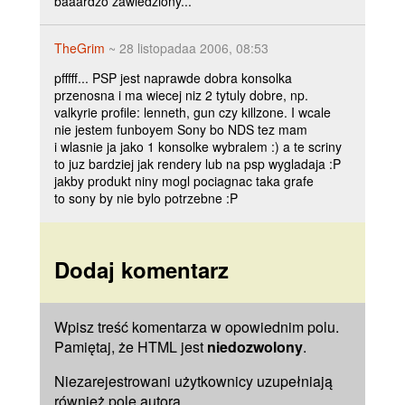
baaardzo zawiedziony...
TheGrim
~ 28 listopadaa 2006, 08:53
pfffff... PSP jest naprawde dobra konsolka
przenosna i ma wiecej niz 2 tytuly dobre, np.
valkyrie profile: lenneth, gun czy killzone. I wcale
nie jestem funboyem Sony bo NDS tez mam
i wlasnie ja jako 1 konsolke wybralem :) a te scriny
to juz bardziej jak rendery lub na psp wygladaja :P
jakby produkt niny mogl pociagnac taka grafe
to sony by nie bylo potrzebne :P
Dodaj komentarz
Wpisz treść komentarza w opowiednim polu.
Pamiętaj, że HTML jest
niedozwolony
.
Niezarejestrowani użytkownicy uzupełniają
również pole
autora
.