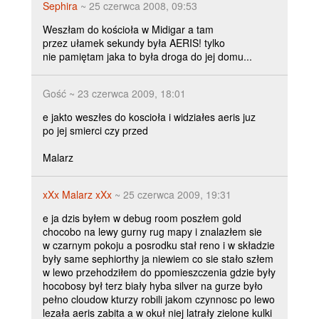
Sephira
~ 25 czerwca 2008, 09:53
Weszłam do kościoła w Midigar a tam
przez ułamek sekundy była AERIS! tylko
nie pamiętam jaka to była droga do jej domu...
Gość ~ 23 czerwca 2009, 18:01
e jakto weszłes do koscioła i widziałes aeris juz
po jej smierci czy przed
Malarz
xXx Malarz xXx
~ 25 czerwca 2009, 19:31
e ja dzis byłem w debug room poszłem gold
chocobo na lewy gurny rug mapy i znalazłem sie
w czarnym pokoju a posrodku stał reno i w składzie
były same sephiorthy ja niewiem co sie stało szłem
w lewo przehodziłem do ppomieszczenia gdzie były
hocobosy był terz biały hyba silver na gurze było
pełno cloudow kturzy robili jakom czynnosc po lewo
lezała aeris zabita a w okuł niej latrały zielone kulki