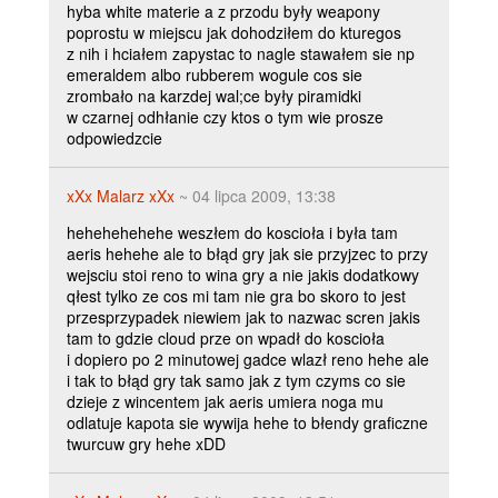
hyba white materie a z przodu były weapony
poprostu w miejscu jak dohodziłem do kturegos
z nih i hciałem zapystac to nagle stawałem sie np
emeraldem albo rubberem wogule cos sie
zrombało na karzdej wal;ce były piramidki
w czarnej odhłanie czy ktos o tym wie prosze
odpowiedzcie
xXx Malarz xXx
~ 04 lipca 2009, 13:38
hehehehehehe weszłem do koscioła i była tam
aeris hehehe ale to błąd gry jak sie przyjzec to przy
wejsciu stoi reno to wina gry a nie jakis dodatkowy
qłest tylko ze cos mi tam nie gra bo skoro to jest
przesprzypadek niewiem jak to nazwac scren jakis
tam to gdzie cloud prze on wpadł do koscioła
i dopiero po 2 minutowej gadce wlazł reno hehe ale
i tak to błąd gry tak samo jak z tym czyms co sie
dzieje z wincentem jak aeris umiera noga mu
odlatuje kapota sie wywija hehe to błendy graficzne
twurcuw gry hehe xDD