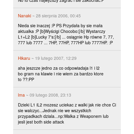
No to czas najwyższy zagrać i sie zakochać:P
Nanaki
~ 28 sierpnia 2006, 00:45
Nieda sie inaczej :P PS Przydała by sie mała
aktualka :P [b]Wyścigi Chocobo:[/b] Wystarczy
L1+L2 [b]Lucky 7's:[/b] ... osiągnie Hp równe 7, 77,
777 lub 7777 ... 7HP, 77HP, 777HP lub 7777HP. :P
Hikaru
~ 19 lutego 2007, 12:29
aha jeszcze jedno za co odpowiadaja l1 i l2
bo gram na klawie i nie wiem za bardzo ktore
to ??:PP
lma
~ 09 lutego 2008, 23:13
Dzieki L1 iL2 mozesz uciekac z walki jak nie chce Ci
sie walczyc...Jednak nie we wszystkich
przypadkach dziala...np:Walka z Weaponem lub
jesli jest both side attack