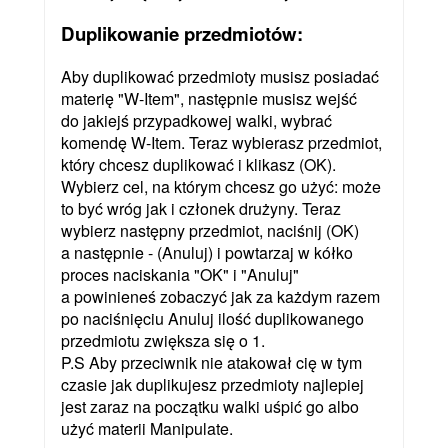
Duplikowanie przedmiotów:
Aby duplikować przedmioty musisz posiadać
materię "W-Item", następnie musisz wejść
do jakiejś przypadkowej walki, wybrać
komendę W-Item. Teraz wybierasz przedmiot,
który chcesz duplikować i klikasz (OK).
Wybierz cel, na którym chcesz go użyć: może
to być wróg jak i członek drużyny. Teraz
wybierz następny przedmiot, naciśnij (OK)
a następnie - (Anuluj) i powtarzaj w kółko
proces naciskania "OK" i "Anuluj"
a powinieneś zobaczyć jak za każdym razem
po naciśnięciu Anuluj ilość duplikowanego
przedmiotu zwiększa się o 1.
P.S Aby przeciwnik nie atakował cię w tym
czasie jak duplikujesz przedmioty najlepiej
jest zaraz na początku walki uśpić go albo
użyć materii Manipulate.