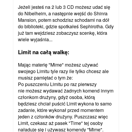
Jeżeli jesteś na 2 lub 3 CD możesz udać się
do Nibelheim, a następnie wejść do Shinra
Mansion, potem schodzisz schodami na dół
do biblioteki, gdzie spotkałeś Sephirotha. Gdy
już tam wejdziesz zobaczysz scenkę, która
wiele wyjaśnia...
Limit na całą walkę:
Mając materię "Mime" możesz używać
swojego Limitu tyle razy ile tylko chcesz ale
musisz pamiętać o tym że:
Po puszczeniu Limitu po raz pierwszy
nie możesz wydawać żadnych komend innym
członkom drużyny, gdyż osoba, którą
będziesz chciał puścić Limit wykona to samo
zadanie, które wykonał przed momentem
jeden z członków drużyny. Puszczasz więc
Limit, czekasz aż pasek "Time" tej osoby
naładuje się i używasz komendy "Mime".