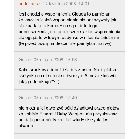
andchaos
~ 17 kwietnia 2008, 14:01
jesli chodzi o wspomnienia Clouda to pamietam
że jeszcze jakieś wspomnienia się pokazywały jak
się zbadało te komory co są u dołu tego
pomieszczenia, do tego jeszcze jakieś wspomnienia
się oglądało w lewym budynku w miesnie śnieżnym
(te przed jazdą na desce, nie pamiętam nazwy)
Gość ~ 06 majaa 2008, 16:53
Kalm,środkowy dom i dziadek z psem.Na 1 piętrze
skrzynka,co nie da się odworzyć. A może ktoś wie
jak ją odemknąć?? :)
Gość ~ 08 majaa 2008, 15:40
nie można jej otworzyć póki dziadkowi przedmiotów
za zabicie Emeral i Ruby Weapon nie przyniesiesz,
on daje przedmioty za nie i wtedy skrzynia jest
otwarta