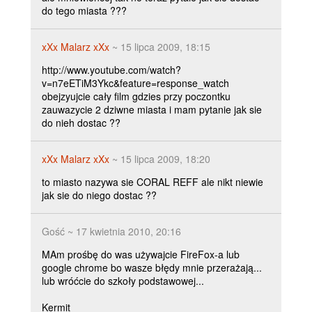
do tego miasta ???
xXx Malarz xXx
~ 15 lipca 2009, 18:15
http://www.youtube.com/watch?
v=n7eETiM3Ykc&feature=response_watch
obejzyujcie cały film gdzies przy poczontku
zauwazycie 2 dziwne miasta i mam pytanie jak sie
do nieh dostac ??
xXx Malarz xXx
~ 15 lipca 2009, 18:20
to miasto nazywa sie CORAL REFF ale nikt niewie
jak sie do niego dostac ??
Gość ~ 17 kwietnia 2010, 20:16
MAm prośbę do was używajcie FireFox-a lub
google chrome bo wasze błędy mnie przerażają...
lub wróćcie do szkoły podstawowej...
Kermit