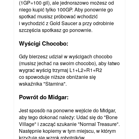
(1GP=100 gil), ale jednorazowo możesz od
niego kupić tylko 100GP. Aby ponownie go
spotkać musisz próbować wchodzić
i wychodzić z Gold Saucer a przy odrobinie
szczęścia spotkasz go ponownie.
Wyścigi Chocobo:
Gdy bierzesz udział w wyścigach chocobo
(musisz jechać na swoim chocobo), aby łatwo
wygrać wyścig trzymaj L1+L2+R1+R2
co spowoduje niższe obniżanie się
wskaźnika "Stamina".
Powrót do Midgar:
Jest sposób na ponowne wejście do Midgar,
aby tego dokonać należy: Udać się do "Bone
Village" i zacząć szukanie "Normal Treasure".
Następnie kopiemy w tym miejscu, w którym
krzyżuje się wzrok robotników.