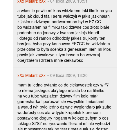
xXx Malarz xXx
~ 04 lipca 2009, 13:51
a własnie powie mi ktos widziałem taki filmik na you
tube jak cloud tifa i aeris walczyli w jakis jaskinaiah
z jakim s dziwnym portworem on był w F7 CC
bo widziałem na filmiku taki dziwne cos złoto białe
podeobne do jenowy z twazom jakiejs blondi
i dotego od ramon odhodziły jakies trujkonty ten
bos jest hyba przy koncuwce FF7CC bo widziałem
przelotnie to była scenka z genesisem nieh mi ktos
powie jak zawalczyc z tym bosem bo wczoraj
obejrzałem i zrzera mnie ciekawosc
xXx Malarz xXx
~ 09 lipca 2009, 13:20
mam tu jedno pytanie co do ciekawostek czy w ff7
to niema jakiegos ukrytego miasta bo na filmiku
na you tube widziałem dziwny film kolo miał
gamesharka i poruszał sie wszystkimi miastami
a wsrud tyh było jedno dziwne wyglondało jak zułte
wodorosty cos ala w typie kropelek kture som
postawione dogury nogami w koloze zułtym o cos
takiego S?S? no rysowanie literami mi nie wyhodzi
ale mniewiencej tak no teraz pytaie jak sie dostac