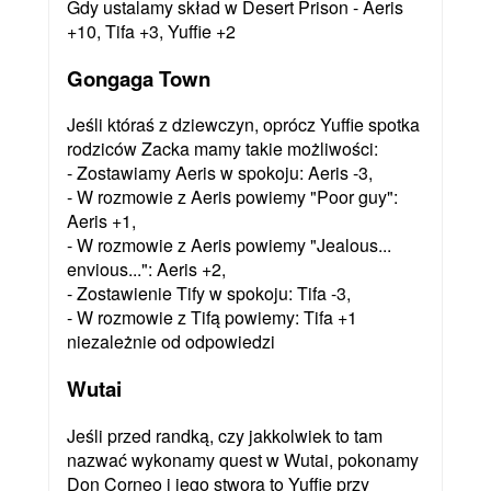
Gdy ustalamy skład w Desert Prison - Aeris
+10, Tifa +3, Yuffie +2
Gongaga Town
Jeśli któraś z dziewczyn, oprócz Yuffie spotka
rodziców Zacka mamy takie możliwości:
- Zostawiamy Aeris w spokoju: Aeris -3,
- W rozmowie z Aeris powiemy "Poor guy":
Aeris +1,
- W rozmowie z Aeris powiemy "Jealous...
envious...": Aeris +2,
- Zostawienie Tify w spokoju: Tifa -3,
- W rozmowie z Tifą powiemy: Tifa +1
niezależnie od odpowiedzi
Wutai
Jeśli przed randką, czy jakkolwiek to tam
nazwać wykonamy quest w Wutai, pokonamy
Don Corneo i jego stwora to Yuffie przy