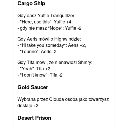
Cargo Ship
Gdy dasz Yuffie Tranquilizer:
- "Here, use this": Yuffie +4,
- gdy nie masz "Nope": Yuffie -2
Gdy Aeris mówi o Highwindzie:
- "I'll take you someday": Aeris +2,
- "I dunno": Aeris -2
Gdy Tifa mówi, że nienawidzi Shinry:
- "Yeah": Tifa +2,
- "I don't know": Tifa -2
Gold Saucer
Wybrana przez Clouda osoba jako towarzysz
dostaje +3
Desert Prison