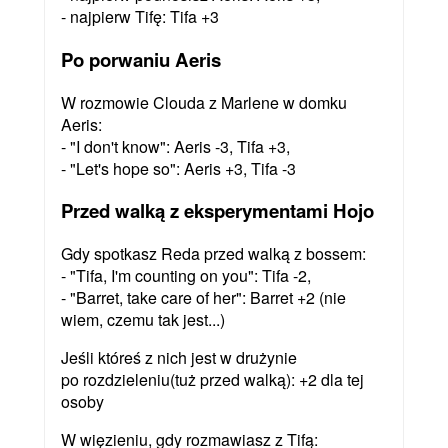
- najpierw Tifę: Tifa +3
Po porwaniu Aeris
W rozmowie Clouda z Marlene w domku
Aeris:
- "I don't know": Aeris -3, Tifa +3,
- "Let's hope so": Aeris +3, Tifa -3
Przed walką z eksperymentami Hojo
Gdy spotkasz Reda przed walką z bossem:
- "Tifa, I'm counting on you": Tifa -2,
- "Barret, take care of her": Barret +2 (nie
wiem, czemu tak jest...)
Jeśli któreś z nich jest w drużynie
po rozdzieleniu(tuż przed walką): +2 dla tej
osoby
W więzieniu, gdy rozmawiasz z Tifą: