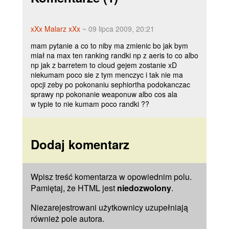
xXx Malarz xXx
~ 09 lipca 2009, 20:21
mam pytanie a co to niby ma zmienic bo jak bym
miał na max ten ranking randki np z aeris to co albo
np jak z barretem to cloud gejem zostanie xD
niekumam poco sie z tym menczyc i tak nie ma
opcji zeby po pokonaniu sephiortha podokanczac
sprawy np pokonanie weaponuw albo cos ala
w typie to nie kumam poco randki ??
Dodaj komentarz
Wpisz treść komentarza w opowiednim polu.
Pamiętaj, że HTML jest
niedozwolony
.
Niezarejestrowani użytkownicy uzupełniają
również pole
autora
.