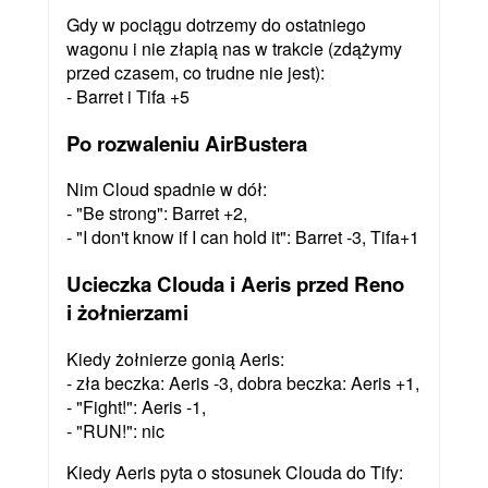
Gdy w pociągu dotrzemy do ostatniego
wagonu i nie złapią nas w trakcie (zdążymy
przed czasem, co trudne nie jest):
- Barret i Tifa +5
Po rozwaleniu AirBustera
Nim Cloud spadnie w dół:
- "Be strong": Barret +2,
- "I don't know if I can hold it": Barret -3, Tifa+1
Ucieczka Clouda i Aeris przed Reno
i żołnierzami
Kiedy żołnierze gonią Aeris:
- zła beczka: Aeris -3, dobra beczka: Aeris +1,
- "Fight!": Aeris -1,
- "RUN!": nic
Kiedy Aeris pyta o stosunek Clouda do Tify: