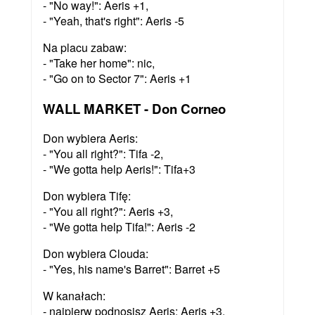
- "No way!": Aeris +1,
- "Yeah, that's right": Aeris -5
Na placu zabaw:
- "Take her home": nic,
- "Go on to Sector 7": Aeris +1
WALL MARKET - Don Corneo
Don wybiera Aeris:
- "You all right?": Tifa -2,
- "We gotta help Aeris!": Tifa+3
Don wybiera Tifę:
- "You all right?": Aeris +3,
- "We gotta help Tifa!": Aeris -2
Don wybiera Clouda:
- "Yes, his name's Barret": Barret +5
W kanałach:
- najpierw podnosisz Aeris: Aeris +3,