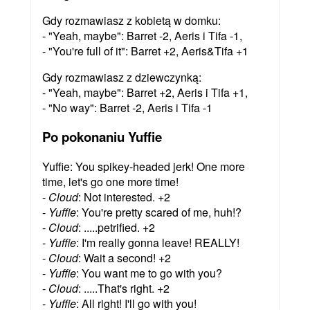
Gdy rozmawiasz z kobietą w domku:
- "Yeah, maybe": Barret -2, Aeris i Tifa -1,
- "You're full of it": Barret +2, Aeris&Tifa +1
Gdy rozmawiasz z dziewczynką:
- "Yeah, maybe": Barret +2, Aeris i Tifa +1,
- "No way": Barret -2, Aeris i Tifa -1
Po pokonaniu Yuffie
Yuffie: You spikey-headed jerk! One more
time, let's go one more time!
-
Cloud
: Not interested. +2
-
Yuffie
: You're pretty scared of me, huh!?
-
Cloud
: .....petrified. +2
-
Yuffie
: I'm really gonna leave! REALLY!
-
Cloud
: Wait a second! +2
-
Yuffie
: You want me to go with you?
-
Cloud
: .....That's right. +2
-
Yuffie
: All right! I'll go with you!