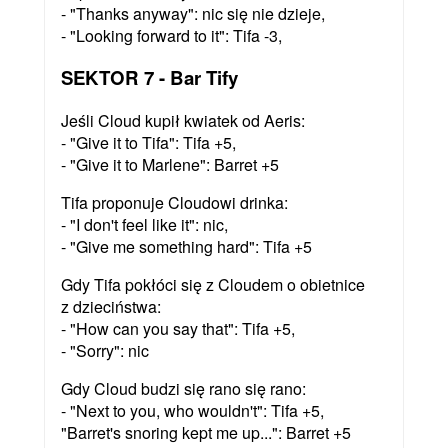
- "Thanks anyway": nic się nie dzieje,
- "Looking forward to it": Tifa -3,
SEKTOR 7 - Bar Tify
Jeśli Cloud kupił kwiatek od Aeris:
- "Give it to Tifa": Tifa +5,
- "Give it to Marlene": Barret +5
Tifa proponuje Cloudowi drinka:
- "I don't feel like it": nic,
- "Give me something hard": Tifa +5
Gdy Tifa pokłóci się z Cloudem o obietnice
z dzieciństwa:
- "How can you say that": Tifa +5,
- "Sorry": nic
Gdy Cloud budzi się rano się rano:
- "Next to you, who wouldn't": Tifa +5,
"Barret's snoring kept me up...": Barret +5