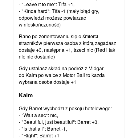
- "Leave it to me": Tifa +1,
- "Kinda hard": Tifa -1 (mały błąd gry,
odpowiedzi możesz powtarzać
w nieskończoność)
Rano po zorientowaniu się o śmierci
strażników pierwsza osoba z którą zagadasz
dostaje +3, następna +1, trzeci nic (Red i tak
nic nie dostanie)
Gdy ustalasz skład na podróż z Midgar
do Kalm po walce z Motor Ball to każda
wybrana osoba dostaje +1
Kalm
Gdy Barret wychodzi z pokoju hotelowego:
- "Wait a sec": nic,
- "Beautiful, just beautiful": Barret +3,
- "Is that all": Barret -1,
- "Right": Barret +1