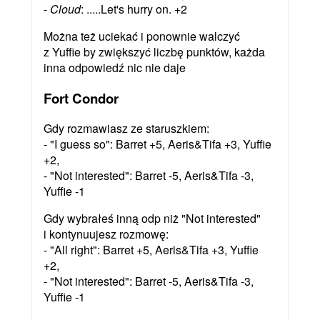
-
Cloud
: .....Let's hurry on. +2
Można też uciekać i ponownie walczyć
z Yuffie by zwiększyć liczbę punktów, każda
inna odpowiedź nic nie daje
Fort Condor
Gdy rozmawiasz ze staruszkiem:
- "I guess so": Barret +5, Aeris&Tifa +3, Yuffie
+2,
- "Not interested": Barret -5, Aeris&Tifa -3,
Yuffie -1
Gdy wybrałeś inną odp niż "Not interested"
i kontynuujesz rozmowę:
- "All right": Barret +5, Aeris&Tifa +3, Yuffie
+2,
- "Not interested": Barret -5, Aeris&Tifa -3,
Yuffie -1