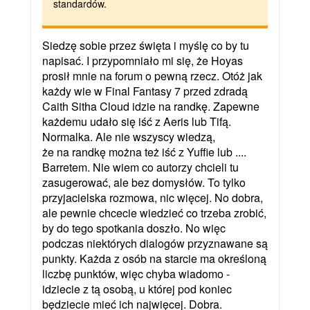
standardów.
Siedzę sobie przez święta i myślę co by tu
napisać. I przypomniało mi się, że Hoyas
prosił mnie na forum o pewną rzecz. Otóż jak
każdy wie w Final Fantasy 7 przed zdradą
Caith Sitha Cloud idzie na randkę. Zapewne
każdemu udało się iść z Aeris lub Tifą.
Normalka. Ale nie wszyscy wiedzą,
że na randkę można też iść z Yuffie lub ....
Barretem. Nie wiem co autorzy chcieli tu
zasugerować, ale bez domysłów. To tylko
przyjacielska rozmowa, nic więcej. No dobra,
ale pewnie chcecie wiedzieć co trzeba zrobić,
by do tego spotkania doszło. No więc
podczas niektórych dialogów przyznawane są
punkty. Każda z osób na starcie ma określoną
liczbę punktów, więc chyba wiadomo -
idziecie z tą osobą, u której pod koniec
będziecie mieć ich najwięcej. Dobra.