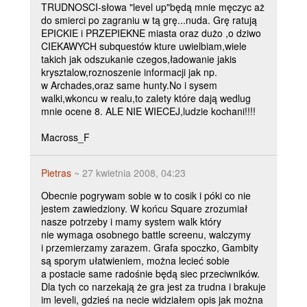
TRUDNOSCI-słowa "level up"będą mnie męczyc aż
do smierci po zagraniu w tą grę...nuda. Grę ratują
EPICKIE i PRZEPIEKNE miasta oraz dużo ,o dziwo
CIEKAWYCH subquestów kture uwielbiam,wiele
takich jak odszukanie czegos,ładowanie jakis
krysztalow,roznoszenie informacji jak np.
w Archades,oraz same hunty.No i sysem
walki,wkoncu w realu,to zalety które dają wedlug
mnie ocene 8. ALE NIE WIECEJ,ludzie kochani!!!!
Macross_F
Pietras
~ 27 kwietnia 2008, 04:23
Obecnie pogrywam sobie w to cosik i póki co nie
jestem zawiedziony. W końcu Square zrozumiał
nasze potrzeby i mamy system walk który
nie wymaga osobnego battle screenu, walczymy
i przemierzamy zarazem. Grafa spoczko, Gambity
są sporym ułatwieniem, można lecieć sobie
a postacie same radośnie będą siec przeciwników.
Dla tych co narzekają że gra jest za trudna i brakuje
im leveli, gdzieś na necie widziałem opis jak można