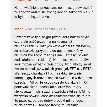
Hehe, właśnie ją przeszłam. no i muszę powiedzieć
że spodziewałam się trochę innego zakończenia ;-P
to było trochę... krótkie.
aysnel
~ 02 listopadaa 2007, 21:12
Powiem tylko tyle, to gra przed którą należy chylić
czoła ale paść przed nią na kolana już
niekoniecznie. Z różnych wypowiedzi zauważyłem,
że najbardziej przypadła do gustu tym, którzy
nie mieli styczności z serią Final Fantasy (pewnie
zadziałała moc reklamy). Natomiast wśród fanów
serii można wyróżnić dwie grupy: tych, którzy świat
Ivalice poznali już w takich grach jak FFT czy FFTA
siłą rzeczy chwalący FFXII i szybko się w niej
odnajdujących oraz takich co świata nie widzą poza
częściami VII-X. Te osoby często krytykują FFXII
ponieważ klimat, technikalia, oraz fabuła gry
nie kojarzą im się z żadną częścią z tej serii. Mimo
wszystko powinni chociaż zainteresować się to grą.
To przecież bardzo dobry produkt mimo tego,
że do pozycji kultowego trochę mu brakuje.