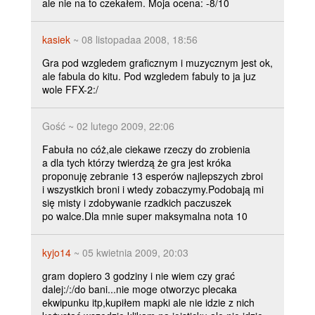
ale nie na to czekałem. Moja ocena: -8/10
kasiek
~ 08 listopadaa 2008, 18:56
Gra pod wzgledem graficznym i muzycznym jest ok,
ale fabula do kitu. Pod wzgledem fabuly to ja juz
wole FFX-2:/
Gość ~ 02 lutego 2009, 22:06
Fabuła no cóż,ale ciekawe rzeczy do zrobienia
a dla tych którzy twierdzą że gra jest króka
proponuję zebranie 13 esperów najlepszych zbroi
i wszystkich broni i wtedy zobaczymy.Podobają mi
się misty i zdobywanie rzadkich paczuszek
po walce.Dla mnie super maksymalna nota 10
kyjo14
~ 05 kwietnia 2009, 20:03
gram dopiero 3 godziny i nie wiem czy grać
dalej:/:/do bani...nie moge otworzyc plecaka
ekwipunku itp,kupiłem mapki ale nie idzie z nich