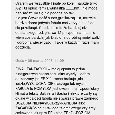
Grałem we wszystkie Finale po kolei (narazie tylko
X-2 i XI opusciłem) Dwunastka ........hm...nie moge
napisać że mi się nie podoba bo tak
nie jest.Grywalność super,grafika-zaj....a, muzyka
bardzo dobra jedynie fabuła coś zgrzyta choć da
się przełknąć. Chodzi mi o to że bardziej niż
do starszego rodzęństwa 12 przypomina mi....nie
wiem coś bardziej jak Diablo (z odrobiną mniej walki
i odrobiną więcej gatki). Takie w każdym razie mam
odczucia.
Gość ~ 09 marca 2008, 11:09
FINAL FANTASYXII w mojej opinni to jedna
z najgorszych czesci serii jakie wyszly....dobra
do kaszany jak FF X-2 troche brakuje ,ale
ludzie,WYSLUCHAJCIE dlaczego tak mysle: -
FABULA to POMYLKA-jest owszem fajny,podniebny
klimat a teksty Balthiera i Basha i niektóre żarty są
ok,ale w calosci fabula nie stwarza prawie zadnego
UCZUCIA,NIENAWISCI,czy-NAPIECIA albo
ZAGADKI(Bo co tu takiego tajemniczego czy arcy
ciekawego jak np.w FF8 albo FF7?) -POZIOM