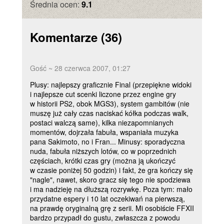
Średnia ocen:
9.1
Komentarze
(36)
Gość ~ 28 czerwca 2007, 01:27
Plusy: najlepszy graficznie Final (przepiękne widoki
i najlepsze cut scenki liczone przez engine gry
w historii PS2, obok MGS3), system gambitów (nie
muszę już cały czas naciskać kółka podczas walk,
postaci walczą same), kilka niezapomnianych
momentów, dojrzała fabuła, wspaniała muzyka
pana Sakimoto, no i Fran... Minusy: sporadyczna
nuda, fabuła niższych lotów, co w poprzednich
częściach, krótki czas gry (można ją ukończyć
w czasie poniżej 50 godzin) i fakt, że gra kończy się
"nagle", nawet, skoro gracz się tego nie spodziewa
i ma nadzieję na dłuższą rozrywkę. Poza tym: mało
przydatne espery i 10 lat oczekiwań na pierwszą,
na prawdę oryginalną grę z serii. Mi osobiście FFXII
bardzo przypadł do gustu, zwłaszcza z powodu