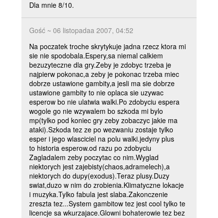
Dla mnie 8/10.
Gość ~ 06 listopadaa 2007, 04:52
Na poczatek troche skrytykuje jadna rzecz ktora mi
sie nie spodobala.Espery,sa niemal calkiem
bezuzyteczne dla gry.Zeby je zdobyc trzeba je
najpierw pokonac,a zeby je pokonac trzeba miec
dobrze ustawione gambity,a jesli ma sie dobrze
ustawione gambity to nie oplaca sie uzywac
esperow bo nie ulatwia walki.Po zdobyciu espera
wogole go nie wzywalem bo szkoda mi bylo
mp(tylko pod koniec gry zeby zobaczyc jakie ma
ataki).Szkoda tez ze po wezwaniu zostaje tylko
esper i jego wlasciciel na polu walki.jedyny plus
to historia esperow.od razu po zdobyciu
Zagladalem zeby poczytac co nim.Wyglad
niektorych jest zajebisty(chaos,adramelech),a
niektorych do dupy(exodus).Teraz plusy.Duzy
swiat,duzo w nim do zrobienia.Klimatyczne lokacje
i muzyka.Tylko fabula jest slaba.Zakonczenie
zreszta tez...System gambitow tez jest cool tylko te
licencje sa wkurzajace.Glowni bohaterowie tez bez