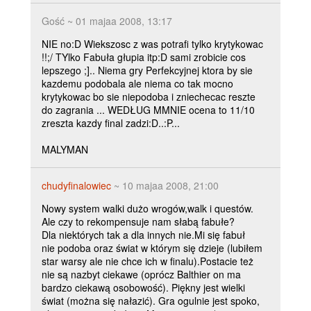
Gość ~ 01 majaa 2008, 13:17
NIE no:D Wiekszosc z was potrafi tylko krytykowac
!!;/ TYlko Fabuła głupia itp:D sami zrobicie cos
lepszego ;].. Niema gry Perfekcyjnej ktora by sie
kazdemu podobala ale niema co tak mocno
krytykowac bo sie niepodoba i zniechecac reszte
do zagrania ... WEDŁUG MMNIE ocena to 11/10
zreszta kazdy final zadzi:D..:P...
MALYMAN
chudyfinalowiec
~ 10 majaa 2008, 21:00
Nowy system walki dużo wrogów,walk i questów.
Ale czy to rekompensuje nam słabą fabułe?
Dla niektórych tak a dla innych nie.Mi się fabuł
nie podoba oraz świat w którym się dzieje (lubiłem
star warsy ale nie chce ich w finalu).Postacie też
nie są nazbyt ciekawe (oprócz Balthier on ma
bardzo ciekawą osobowość). Piękny jest wielki
świat (można się nałazić). Gra ogulnie jest spoko,