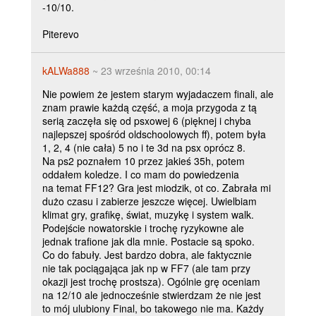
-10/10.
Piterevo
kALWa888
~ 23 września 2010, 00:14
Nie powiem że jestem starym wyjadaczem finali, ale
znam prawie każdą część, a moja przygoda z tą
serią zaczęła się od psxowej 6 (pięknej i chyba
najlepszej spośród oldschoolowych ff), potem była
1, 2, 4 (nie cała) 5 no i te 3d na psx oprócz 8.
Na ps2 poznałem 10 przez jakieś 35h, potem
oddałem koledze. I co mam do powiedzenia
na temat FF12? Gra jest miodzik, ot co. Zabrała mi
dużo czasu i zabierze jeszcze więcej. Uwielbiam
klimat gry, grafikę, świat, muzykę i system walk.
Podejście nowatorskie i trochę ryzykowne ale
jednak trafione jak dla mnie. Postacie są spoko.
Co do fabuły. Jest bardzo dobra, ale faktycznie
nie tak pociągająca jak np w FF7 (ale tam przy
okazji jest trochę prostsza). Ogólnie grę oceniam
na 12/10 ale jednocześnie stwierdzam że nie jest
to mój ulubiony Final, bo takowego nie ma. Każdy