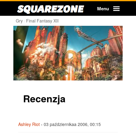
Squarezone
Menu
Gry
Final Fantasy XII
Recenzja
Ashley Riot
-
03 październikaa 2006, 00:15