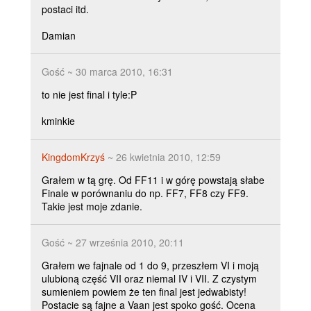
postaci itd.
Damian
Gość ~ 30 marca 2010, 16:31
to nie jest final i tyle:P
kminkie
KingdomKrzyś
~ 26 kwietnia 2010, 12:59
Grałem w tą grę. Od FF11 i w górę powstają słabe
Finale w porównaniu do np. FF7, FF8 czy FF9.
Takie jest moje zdanie.
Gość ~ 27 września 2010, 20:11
Grałem we fajnale od 1 do 9, przeszłem VI i moją
ulubioną część VII oraz niemal IV i VII. Z czystym
sumieniem powiem że ten final jest jedwabisty!
Postacie są fajne a Vaan jest spoko gość. Ocena