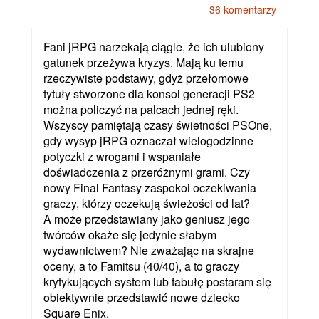
36 komentarzy
Fani jRPG narzekają ciągle, że ich ulubiony
gatunek przeżywa kryzys. Mają ku temu
rzeczywiste podstawy, gdyż przełomowe
tytuły stworzone dla konsol generacji PS2
można policzyć na palcach jednej ręki.
Wszyscy pamiętają czasy świetności PSOne,
gdy wysyp jRPG oznaczał wielogodzinne
potyczki z wrogami i wspaniałe
doświadczenia z przeróżnymi grami. Czy
nowy Final Fantasy zaspokoi oczekiwania
graczy, którzy oczekują świeżości od lat?
A może przedstawiany jako geniusz jego
twórców okaże się jedynie słabym
wydawnictwem? Nie zważając na skrajne
oceny, a to Famitsu (40/40), a to graczy
krytykujących system lub fabułę postaram się
obiektywnie przedstawić nowe dziecko
Square Enix.