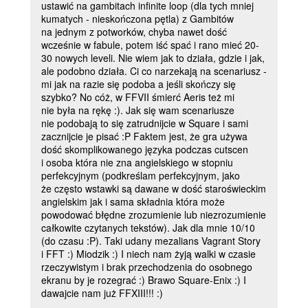
ustawić na gambitach infinite loop (dla tych mniej
kumatych - nieskończona pętla) z Gambitów
na jednym z potworków, chyba nawet dość
wcześnie w fabule, potem iść spać i rano mieć 20-
30 nowych leveli. Nie wiem jak to działa, gdzie i jak,
ale podobno działa. Ci co narzekają na scenariusz -
mi jak na razie się podoba a jeśli skończy się
szybko? No cóż, w FFVII śmierć Aeris też mi
nie była na rękę :). Jak się wam scenariusze
nie podobają to się zatrudnijcie w Square i sami
zacznijcie je pisać :P Faktem jest, że gra używa
dość skomplikowanego języka podczas cutscen
i osoba która nie zna angielskiego w stopniu
perfekcyjnym (podkreślam perfekcyjnym, jako
że często wstawki są dawane w dość staroświeckim
angielskim jak i sama składnia która może
powodować błędne zrozumienie lub niezrozumienie
całkowite czytanych tekstów). Jak dla mnie 10/10
(do czasu :P). Taki udany mezalians Vagrant Story
i FFT :) Miodzik :) I niech nam żyją walki w czasie
rzeczywistym i brak przechodzenia do osobnego
ekranu by je rozegrać :) Brawo Square-Enix :) I
dawajcie nam już FFXIII!!! :)