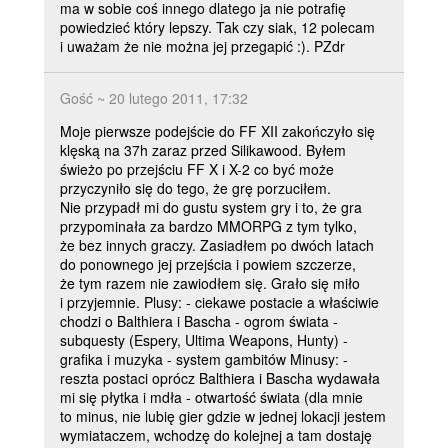
ma w sobie coś innego dlatego ja nie potrafię
powiedzieć który lepszy. Tak czy siak, 12 polecam
i uważam że nie można jej przegapić :). PZdr
Gość ~ 20 lutego 2011, 17:32
Moje pierwsze podejście do FF XII zakończyło się
klęską na 37h zaraz przed Silikawood. Byłem
świeżo po przejściu FF X i X-2 co być może
przyczyniło się do tego, że grę porzuciłem.
Nie przypadł mi do gustu system gry i to, że gra
przypominała za bardzo MMORPG z tym tylko,
że bez innych graczy. Zasiadłem po dwóch latach
do ponownego jej przejścia i powiem szczerze,
że tym razem nie zawiodłem się. Grało się miło
i przyjemnie. Plusy: - ciekawe postacie a właściwie
chodzi o Balthiera i Bascha - ogrom świata -
subquesty (Espery, Ultima Weapons, Hunty) -
grafika i muzyka - system gambitów Minusy: -
reszta postaci oprócz Balthiera i Bascha wydawała
mi się płytka i mdła - otwartość świata (dla mnie
to minus, nie lubię gier gdzie w jednej lokacji jestem
wymiataczem, wchodzę do kolejnej a tam dostaję