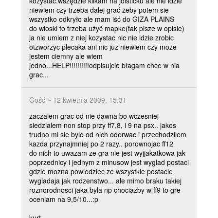
kożystać.wszędzie klikam na joisticku ale nie idzie
niewiem czy trzeba dalej grać żeby potem sie
wszystko odkryło ale mam iść do GIZA PLAINS
do wioski to trzeba użyć mapke(tak pisze w opisie)
ja nie umiem z niej kozystac nic nie idzie zrobic
otzworzyc plecaka ani nic juz niewiem czy może
jestem ciemny ale wiem
jedno...HELP!!!!!!!!!!odpisujcie błagam chce w nia
grac...
Gość ~ 12 kwietnia 2009, 15:31
zaczalem grac od nie dawna bo wczesniej
siedzialem non stop przy ff7,8, i 9 na psx.. jakos
trudno mi sie bylo od nich oderwac i przechodzilem
kazda przynajmniej po 2 razy.. porownojac ff12
do nich to uwazam ze gra nie jest wyjjakatkowa jak
poprzednicy i jednym z minusow jest wyglad postaci
gdzie mozna powiedziec ze wszystkie postacie
wygladaja jak rodzenstwo... ale mimo braku takiej
roznorodnosci jaka byla np chociazby w ff9 to gre
oceniam na 9,5/10...:p
kurt