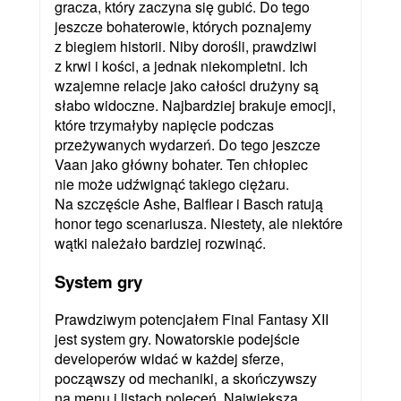
gracza, który zaczyna się gubić. Do tego
jeszcze bohaterowie, których poznajemy
z biegiem historii. Niby dorośli, prawdziwi
z krwi i kości, a jednak niekompletni. Ich
wzajemne relacje jako całości drużyny są
słabo widoczne. Najbardziej brakuje emocji,
które trzymałyby napięcie podczas
przeżywanych wydarzeń. Do tego jeszcze
Vaan jako główny bohater. Ten chłopiec
nie może udźwignąć takiego ciężaru.
Na szczęście Ashe, Balflear i Basch ratują
honor tego scenariusza. Niestety, ale niektóre
wątki należało bardziej rozwinąć.
System gry
Prawdziwym potencjałem Final Fantasy XII
jest system gry. Nowatorskie podejście
developerów widać w każdej sferze,
począwszy od mechaniki, a skończywszy
na menu i listach poleceń. Największa