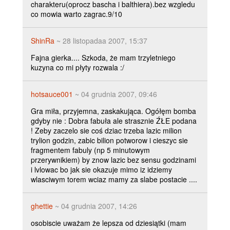
charakteru(oprocz bascha i balthiera).bez wzgledu
co mowia warto zagrac.9/10
ShinRa
~ 28 listopadaa 2007, 15:37
Fajna gierka.... Szkoda, że mam trzyletniego
kuzyna co mi płyty rozwala :/
hotsauce001
~ 04 grudnia 2007, 09:46
Gra miła, przyjemna, zaskakująca. Ogółęm bomba
gdyby nie : Dobra fabuła ale strasznie ŹŁE podana
! Zeby zaczelo sie coś dziac trzeba lazic milion
trylion godzin, zabic bilion potworow i cieszyc sie
fragmentem fabuly (np 5 minutowym
przerywnikiem) by znow lazic bez sensu godzinami
i lvlowac bo jak sie okazuje mimo iz idziemy
wlasciwym torem wciaz mamy za slabe postacie ....
ghettie
~ 04 grudnia 2007, 14:26
osobiscie uważam że lepsza od dziesiątki (mam