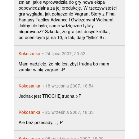
zmian, jakie wprowadziła do gry nowa ekipa
odpowiedzialna za jej produkcję. W rzeczywistości
gra wygląda, jak połączenie Vagrant Story z Final
Fantasy Tactics Advance i Gwiezdnymi Wojnami.
Jakby nie było, same wdzięczne tytuły,
nieprawdaż? Szkoda, że gra jest dosyć krótka,
bo oceniłbym ją na 10, a tak, daję "tylko" 9+.
Kokosanka
~ 24 lipca 2007, 20:52
Mam nadzieję, że nie jest zbyt trudna bo mam
zamiar w nią zagrać ;-P
Kokosanka
~ 18 września 2007, 18:54
Jednak jest TROCHĘ trudna ;-P
Kokosanka
~ 25 września 2007, 18:33
Ale bez przesady... ;-P
Kokosanka
~ 08 październikaa 2007, 19:00