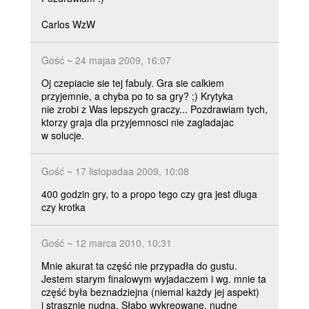
Carlos WzW
Gość ~ 24 majaa 2009, 16:07
Oj czepiacie sie tej fabuly. Gra sie calkiem
przyjemnie, a chyba po to sa gry? ;) Krytyka
nie zrobi z Was lepszych graczy... Pozdrawiam tych,
ktorzy graja dla przyjemnosci nie zagladajac
w solucje.
Gość ~ 17 listopadaa 2009, 10:08
400 godzin gry, to a propo tego czy gra jest dluga
czy krotka
Gość ~ 12 marca 2010, 10:31
Mnie akurat ta część nie przypadła do gustu.
Jestem starym finalowym wyjadaczem i wg. mnie ta
część była beznadziejna (niemal każdy jej aspekt)
i strasznie nudna. Słabo wykreowane, nudne