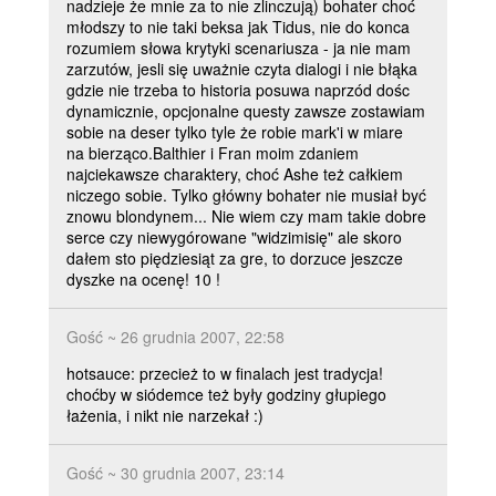
nadzieje że mnie za to nie zlinczują) bohater choć
młodszy to nie taki beksa jak Tidus, nie do konca
rozumiem słowa krytyki scenariusza - ja nie mam
zarzutów, jesli się uważnie czyta dialogi i nie błąka
gdzie nie trzeba to historia posuwa naprzód dośc
dynamicznie, opcjonalne questy zawsze zostawiam
sobie na deser tylko tyle że robie mark'i w miare
na bierząco.Balthier i Fran moim zdaniem
najciekawsze charaktery, choć Ashe też całkiem
niczego sobie. Tylko główny bohater nie musiał być
znowu blondynem... Nie wiem czy mam takie dobre
serce czy niewygórowane "widzimisię" ale skoro
dałem sto piędziesiąt za gre, to dorzuce jeszcze
dyszke na ocenę! 10 !
Gość ~ 26 grudnia 2007, 22:58
hotsauce: przecież to w finalach jest tradycja!
choćby w siódemce też były godziny głupiego
łażenia, i nikt nie narzekał :)
Gość ~ 30 grudnia 2007, 23:14