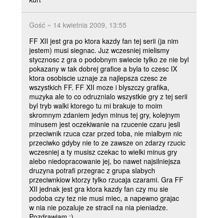
Gość ~ 14 kwietnia 2009, 13:55
FF XII jest gra po ktora kazdy fan tej serii (ja nim
jestem) musi siegnac. Juz wczesniej mielismy
stycznosc z gra o podobnym swiecie tylko ze nie byl
pokazany w tak dobrej grafice a byla to czesc IX
ktora osobiscie uznaje za najlepsza czesc ze
wszystkich FF. FF XII moze i blyszczy grafika,
muzyka ale to co odruznialo wszystkie gry z tej serii
byl tryb walki ktorego tu mi brakuje to moim
skromnym zdaniem jedyn minus tej gry, kolejnym
minusem jest oczekiwanie na rzucenie czaru jesli
przeciwnik rzuca czar przed toba, nie mialbym nic
przeciwko gdyby nie to ze zawsze on zdarzy rzucic
wczesniej a ty musisz czekac to wielki minus gry
alebo niedopracowanie jej, bo nawet najsilniejsza
druzyna potrafi przegrac z grupa slabych
przeciwnkiow ktorzy tylko rzucaja czarami. Gra FF
XII jednak jest gra ktora kazdy fan czy mu sie
podoba czy tez nie musi miec, a napewno grajac
w nia nie pozaluje ze stracil na nia pieniadze.
Pozdrawiam :)