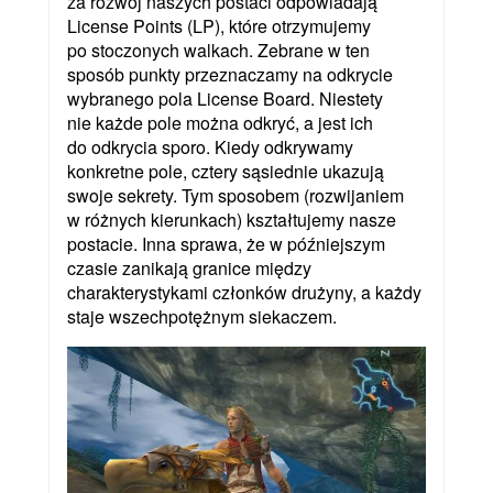
za rozwój naszych postaci odpowiadają
License Points (LP), które otrzymujemy
po stoczonych walkach. Zebrane w ten
sposób punkty przeznaczamy na odkrycie
wybranego pola License Board. Niestety
nie każde pole można odkryć, a jest ich
do odkrycia sporo. Kiedy odkrywamy
konkretne pole, cztery sąsiednie ukazują
swoje sekrety. Tym sposobem (rozwijaniem
w różnych kierunkach) kształtujemy nasze
postacie. Inna sprawa, że w późniejszym
czasie zanikają granice między
charakterystykami członków drużyny, a każdy
staje wszechpotężnym siekaczem.