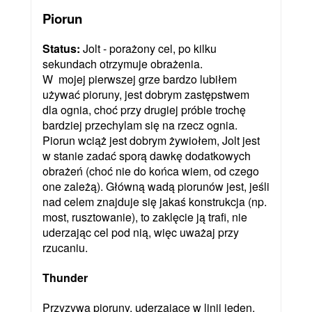
Piorun
Status:
Jolt - porażony cel, po kilku
sekundach otrzymuje obrażenia.
W mojej pierwszej grze bardzo lubiłem
używać pioruny, jest dobrym zastępstwem
dla ognia, choć przy drugiej próbie trochę
bardziej przechylam się na rzecz ognia.
Piorun wciąż jest dobrym żywiołem, Jolt jest
w stanie zadać sporą dawkę dodatkowych
obrażeń (choć nie do końca wiem, od czego
one zależą). Główną wadą piorunów jest, jeśli
nad celem znajduje się jakaś konstrukcja (np.
most, rusztowanie), to zaklęcie ją trafi, nie
uderzając cel pod nią, więc uważaj przy
rzucaniu.
Thunder
Przyzywa pioruny, uderzające w linii jeden,