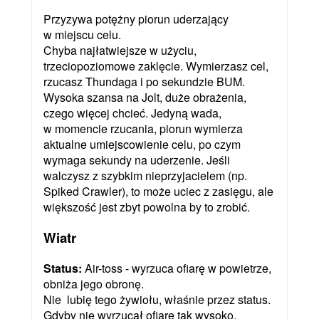
Przyzywa potężny piorun uderzający
w miejscu celu.
Chyba najłatwiejsze w użyciu,
trzeciopoziomowe zaklęcie. Wymierzasz cel,
rzucasz Thundaga i po sekundzie BUM.
Wysoka szansa na Jolt, duże obrażenia,
czego więcej chcieć. Jedyną wada,
w momencie rzucania, piorun wymierza
aktualne umiejscowienie celu, po czym
wymaga sekundy na uderzenie. Jeśli
walczysz z szybkim nieprzyjacielem (np.
Spiked Crawler), to może uciec z zasięgu, ale
większość jest zbyt powolna by to zrobić.
Wiatr
Status:
Air-toss - wyrzuca ofiarę w powietrze,
obniża jego obronę.
Nie lubię tego żywiołu, właśnie przez status.
Gdyby nie wyrzucał ofiarę tak wysoko,