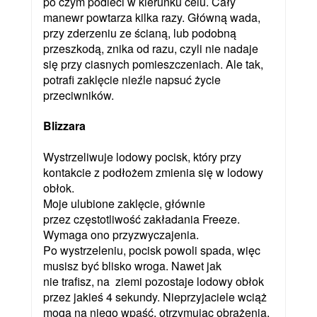
po czym podleci w kierunku celu. Cały
manewr powtarza kilka razy. Główną wada,
przy zderzeniu ze ścianą, lub podobną
przeszkodą, znika od razu, czyli nie nadaje
się przy ciasnych pomieszczeniach. Ale tak,
potrafi zaklęcie nieźle napsuć życie
przeciwników.
Blizzara
Wystrzeliwuje lodowy pocisk, który przy
kontakcie z podłożem zmienia się w lodowy
obłok.
Moje ulubione zaklęcie, głównie
przez częstotliwość zakładania Freeze.
Wymaga ono przyzwyczajenia.
Po wystrzeleniu, pocisk powoli spada, więc
musisz być blisko wroga. Nawet jak
nie trafisz, na ziemi pozostaje lodowy obłok
przez jakieś 4 sekundy. Nieprzyjaciele wciąż
mogą na niego wpaść, otrzymując obrażenia,