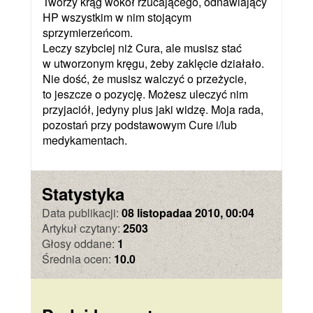
Tworzy krąg wokół rzucającego, odnawiający
HP wszystkim w nim stojącym
sprzymierzeńcom.
Leczy szybciej niż Cura, ale musisz stać
w utworzonym kręgu, żeby zaklęcie działało.
Nie dość, że musisz walczyć o przeżycie,
to jeszcze o pozycję. Możesz uleczyć nim
przyjaciół, jedyny plus jaki widzę. Moja rada,
pozostań przy podstawowym Cure i/lub
medykamentach.
Statystyka
Data publikacji:
08 listopadaa 2010, 00:04
Artykuł czytany:
2503
Głosy oddane:
1
Średnia ocen:
10.0