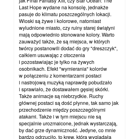
jak Final Fantasy XIII, czy Star Ocean: The
Last Hope wydane na konsolę, jednakże
pasuje do klimatu poszczególnych lokacji.
Wioski są żywe i kolorowe, natomiast
wyludnione miasto, czy ruiny starej świątyni
mają odpowiednio stonowane kolory. Warto
zauważyć także, że są miejsca, w których
twórcy postanowili dodać do gry "dreszczyk",
całkiem usuwając z otoczenia
i pozostawiając je tylko na żywych
osobnikach. Efekt "wymierania" kolorów
w połączeniu z komentarzami postaci
i nastrojową muzyką naprawdę pobudzało
i sprawiało, że dostawałem gęsiej skórki.
Także animacje są niebrzydkie. Ruchy
głównej postaci są dość płynne, tak samo jak
przechodzenie między poszczególnymi
atakami. Także i w tym miejscu nie są
specjalnie urozmaicone, jednak wystarczają,
by dać grze dynamiczność. Jedyne, co mnie
bardzo odrzuciło, to krew, która wyglądała