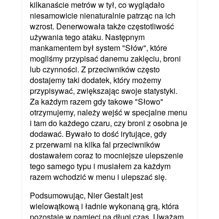
kilkanaście metrów w tył, co wyglądało
niesamowicie nienaturalnie patrząc na ich
wzrost. Denerwowała także częstotliwość
używania tego ataku. Następnym
mankamentem był system "Słów", które
mogliśmy przypisać danemu zaklęciu, broni
lub czynności. Z przeciwników często
dostajemy taki dodatek, który możemy
przypisywać, zwiększając swoje statystyki.
Za każdym razem gdy takowe "Słowo"
otrzymujemy, należy wejść w specjalne menu
i tam do każdego czaru, czy broni z osobna je
dodawać. Bywało to dość irytujące, gdy
z przerwami na kilka fal przeciwników
dostawałem coraz to mocniejsze ulepszenie
tego samego typu i musiałem za każdym
razem wchodzić w menu i ulepszać się.
Podsumowując, Nier Gestalt jest
wielowątkową i ładnie wykonaną grą, która
pozostaje w pamięci na długi czas. Uważam,