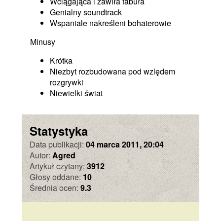
Wciągająca i zawiła fabuła
Genialny soundtrack
Wspaniale nakreśleni bohaterowie
Minusy
Krótka
Niezbyt rozbudowana pod wzlędem
rozgrywki
Niewielki świat
Statystyka
Data publikacji:
04 marca 2011, 20:04
Autor:
Agred
Artykuł czytany:
3912
Głosy oddane:
10
Średnia ocen:
9.3