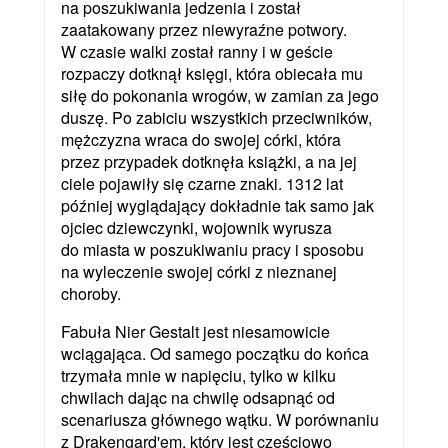
na poszukiwania jedzenia i został
zaatakowany przez niewyraźne potwory.
W czasie walki został ranny i w geście
rozpaczy dotknął księgi, która obiecała mu
siłę do pokonania wrogów, w zamian za jego
duszę. Po zabiciu wszystkich przeciwników,
mężczyzna wraca do swojej córki, która
przez przypadek dotknęła książki, a na jej
ciele pojawiły się czarne znaki. 1312 lat
później wyglądający dokładnie tak samo jak
ojciec dziewczynki, wojownik wyrusza
do miasta w poszukiwaniu pracy i sposobu
na wyleczenie swojej córki z nieznanej
choroby.
Fabuła Nier Gestalt jest niesamowicie
wciągająca. Od samego początku do końca
trzymała mnie w napięciu, tylko w kilku
chwilach dając na chwilę odsapnąć od
scenariusza głównego wątku. W porównaniu
z Drakengard'em, który jest częściowo