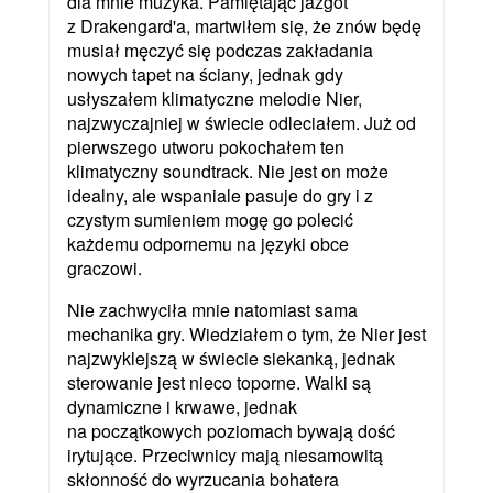
dla mnie muzyka. Pamiętając jazgot
z Drakengard'a, martwiłem się, że znów będę
musiał męczyć się podczas zakładania
nowych tapet na ściany, jednak gdy
usłyszałem klimatyczne melodie Nier,
najzwyczajniej w świecie odleciałem. Już od
pierwszego utworu pokochałem ten
klimatyczny soundtrack. Nie jest on może
idealny, ale wspaniale pasuje do gry i z
czystym sumieniem mogę go polecić
każdemu odpornemu na języki obce
graczowi.
Nie zachwyciła mnie natomiast sama
mechanika gry. Wiedziałem o tym, że Nier jest
najzwyklejszą w świecie siekanką, jednak
sterowanie jest nieco toporne. Walki są
dynamiczne i krwawe, jednak
na początkowych poziomach bywają dość
irytujące. Przeciwnicy mają niesamowitą
skłonność do wyrzucania bohatera