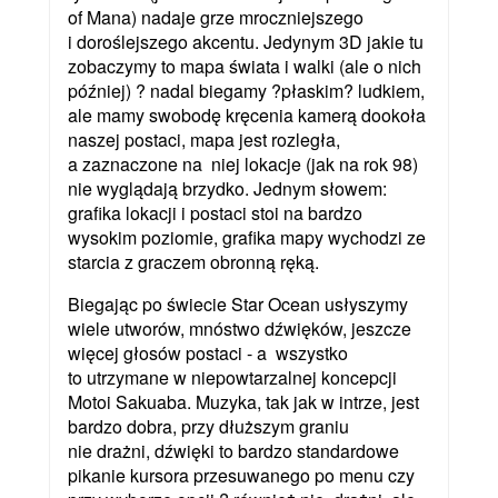
of Mana) nadaje grze mroczniejszego
i doroślejszego akcentu. Jedynym 3D jakie tu
zobaczymy to mapa świata i walki (ale o nich
później) ? nadal biegamy ?płaskim? ludkiem,
ale mamy swobodę kręcenia kamerą dookoła
naszej postaci, mapa jest rozległa,
a zaznaczone na niej lokacje (jak na rok 98)
nie wyglądają brzydko. Jednym słowem:
grafika lokacji i postaci stoi na bardzo
wysokim poziomie, grafika mapy wychodzi ze
starcia z graczem obronną ręką.
Biegając po świecie Star Ocean usłyszymy
wiele utworów, mnóstwo dźwięków, jeszcze
więcej głosów postaci - a wszystko
to utrzymane w niepowtarzalnej koncepcji
Motoi Sakuaba. Muzyka, tak jak w intrze, jest
bardzo dobra, przy dłuższym graniu
nie drażni, dźwięki to bardzo standardowe
pikanie kursora przesuwanego po menu czy