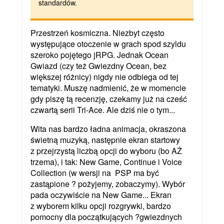
standardów.
Przestrzeń kosmiczna. Niezbyt często
występujące otoczenie w grach spod szyldu
szeroko pojętego jRPG. Jednak Ocean
Gwiazd (czy też Gwiezdny Ocean, bez
większej różnicy) nigdy nie odbiega od tej
tematyki. Muszę nadmienić, że w momencie
gdy piszę tą recenzję, czekamy już na cześć
czwartą serii Tri-Ace. Ale dziś nie o tym...
Wita nas bardzo ładna animacja, okraszona
świetną muzyką, następnie ekran startowy
z przejrzystą liczbą opcji do wyboru (bo AŻ
trzema), i tak: New Game, Continue i Voice
Collection (w wersji na PSP ma być
zastąpione ? pożyjemy, zobaczymy). Wybór
pada oczywiście na New Game... Ekran
z wyborem kilku opcji rozgrywki, bardzo
pomocny dla początkujących ?gwiezdnych