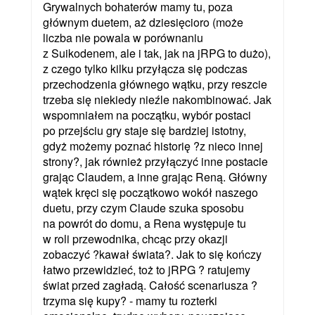
Grywalnych bohaterów mamy tu, poza
głównym duetem, aż dziesięcioro (może
liczba nie powala w porównaniu
z Suikodenem, ale i tak, jak na jRPG to dużo),
z czego tylko kilku przyłącza się podczas
przechodzenia głównego wątku, przy reszcie
trzeba się niekiedy nieźle nakombinować. Jak
wspomniałem na początku, wybór postaci
po przejściu gry staje się bardziej istotny,
gdyż możemy poznać historię ?z nieco innej
strony?, jak również przyłączyć inne postacie
grając Claudem, a inne grając Reną. Główny
wątek kręci się początkowo wokół naszego
duetu, przy czym Claude szuka sposobu
na powrót do domu, a Rena występuje tu
w roli przewodnika, chcąc przy okazji
zobaczyć ?kawał świata?. Jak to się kończy
łatwo przewidzieć, toż to jRPG ? ratujemy
świat przed zagładą. Całość scenariusza ?
trzyma się kupy? - mamy tu rozterki