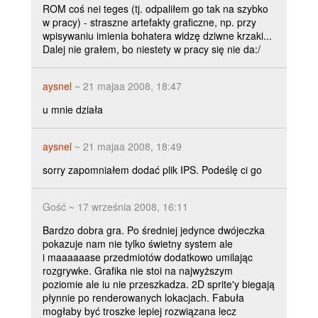
ROM coś nei teges (tj. odpaliłem go tak na szybko
w pracy) - straszne artefakty graficzne, np. przy
wpisywaniu imienia bohatera widzę dziwne krzaki...
Dalej nie grałem, bo niestety w pracy się nie da:/
aysnel
~ 21 majaa 2008, 18:47
u mnie działa
aysnel
~ 21 majaa 2008, 18:49
sorry zapomniałem dodać plik IPS. Podeślę ci go
Gość ~ 17 września 2008, 16:11
Bardzo dobra gra. Po średniej jedynce dwójeczka
pokazuje nam nie tylko świetny system ale
i maaaaaase przedmiotów dodatkowo umilając
rozgrywke. Grafika nie stoi na najwyższym
poziomie ale iu nie przeszkadza. 2D sprite'y biegają
płynnie po renderowanych lokacjach. Fabuła
mogłaby być troszke lepiej rozwiązana lecz