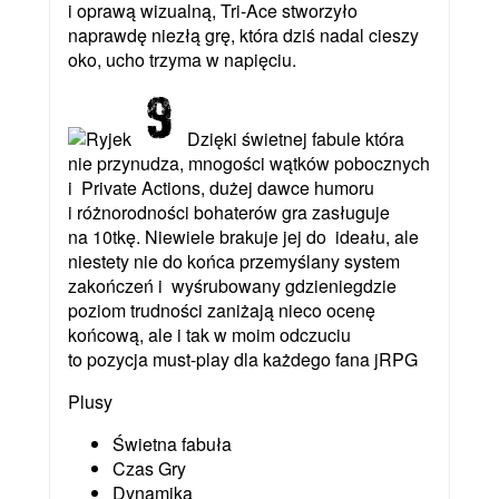
i oprawą wizualną, Tri-Ace stworzyło
naprawdę niezłą grę, która dziś nadal cieszy
oko, ucho trzyma w napięciu.
Dzięki świetnej fabule która
nie przynudza, mnogości wątków pobocznych
i Private Actions, dużej dawce humoru
i różnorodności bohaterów gra zasługuje
na 10tkę. Niewiele brakuje jej do ideału, ale
niestety nie do końca przemyślany system
zakończeń i wyśrubowany gdzieniegdzie
poziom trudności zaniżają nieco ocenę
końcową, ale i tak w moim odczuciu
to pozycja must-play dla każdego fana jRPG
Plusy
Świetna fabuła
Czas Gry
Dynamika