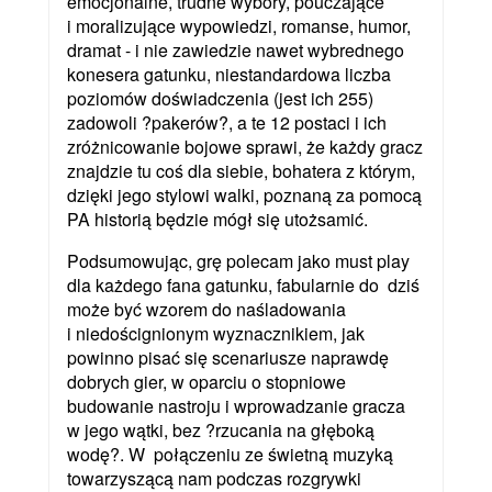
emocjonalne, trudne wybory, pouczające
i moralizujące wypowiedzi, romanse, humor,
dramat - i nie zawiedzie nawet wybrednego
konesera gatunku, niestandardowa liczba
poziomów doświadczenia (jest ich 255)
zadowoli ?pakerów?, a te 12 postaci i ich
zróżnicowanie bojowe sprawi, że każdy gracz
znajdzie tu coś dla siebie, bohatera z którym,
dzięki jego stylowi walki, poznaną za pomocą
PA historią będzie mógł się utożsamić.
Podsumowując, grę polecam jako must play
dla każdego fana gatunku, fabularnie do dziś
może być wzorem do naśladowania
i niedoścignionym wyznacznikiem, jak
powinno pisać się scenariusze naprawdę
dobrych gier, w oparciu o stopniowe
budowanie nastroju i wprowadzanie gracza
w jego wątki, bez ?rzucania na głęboką
wodę?. W połączeniu ze świetną muzyką
towarzyszącą nam podczas rozgrywki