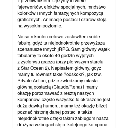
z przeciwnikiem. Ujrzymy tu wiele
fajerwerków, efektów specjalnych, mnóstwo
kolorków i innych fantazyjnych kompozycji
graficznych. Animacje postaci i czarów stoją
na wysokim poziomie.
Na sam koniec celowo zostawiłem sobie
fabułę, gdyż ta niejednokrotnie przewyższa
scenariusze innych jRPG. Sam główny wątek
fabularny to około 40 godzin wyjętych
z życiorysu gracza (przy pierwszym starciu
z Star Ocean 2). Napisałem główny, gdyż
mamy tu również takie ?odskoki?, jak tzw.
Private Action, gdzie zwiedzamy miasta
główną postacią (Claude/Rena) i mamy
okazję porozmawiać z resztą naszych
kompanów, często wszystko to okraszone jest
dużą dawką humoru, mamy też okazję bliżej
poznać historię danej postaci a także
niejednokrotnie dzięki takim zabiegom nasza
drużyna wzbogaci się o kolejnego kompana.