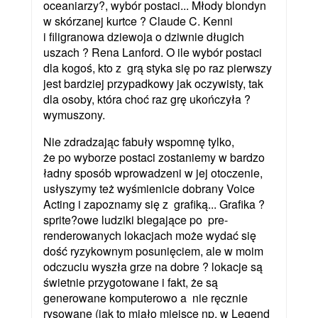
oceaniarzy?, wybór postaci... Młody blondyn
w skórzanej kurtce ? Claude C. Kenni
i filigranowa dziewoja o dziwnie długich
uszach ? Rena Lanford. O ile wybór postaci
dla kogoś, kto z grą styka się po raz pierwszy
jest bardziej przypadkowy jak oczywisty, tak
dla osoby, która choć raz grę ukończyła ?
wymuszony.
Nie zdradzając fabuły wspomnę tylko,
że po wyborze postaci zostaniemy w bardzo
ładny sposób wprowadzeni w jej otoczenie,
usłyszymy też wyśmienicie dobrany Voice
Acting i zapoznamy się z grafiką... Grafika ?
sprite?owe ludziki biegające po pre-
renderowanych lokacjach może wydać się
dość ryzykownym posunięciem, ale w moim
odczuciu wyszła grze na dobre ? lokacje są
świetnie przygotowane i fakt, że są
generowane komputerowo a nie ręcznie
rysowane (jak to miało miejsce np. w Legend