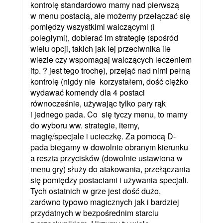
kontrolę standardowo mamy nad pierwszą
w menu postacią, ale możemy przełączać się
pomiędzy wszystkimi walczącymi (i
poległymi), dobierać im strategię (spośród
wielu opcji, takich jak lej przeciwnika ile
wlezie czy wspomagaj walczących leczeniem
itp. ? jest tego trochę), przejąć nad nimi pełną
kontrolę (nigdy nie korzystałem, dość ciężko
wydawać komendy dla 4 postaci
równocześnie, używając tylko pary rąk
i jednego pada. Co się tyczy menu, to mamy
do wyboru ww. strategie, itemy,
magię/specjale i ucieczkę. Za pomocą D-
pada biegamy w dowolnie obranym kierunku
a reszta przycisków (dowolnie ustawiona w
menu gry) służy do atakowania, przełączania
się pomiędzy postaciami i używania specjali.
Tych ostatnich w grze jest dość dużo,
zarówno typowo magicznych jak i bardziej
przydatnych w bezpośrednim starciu