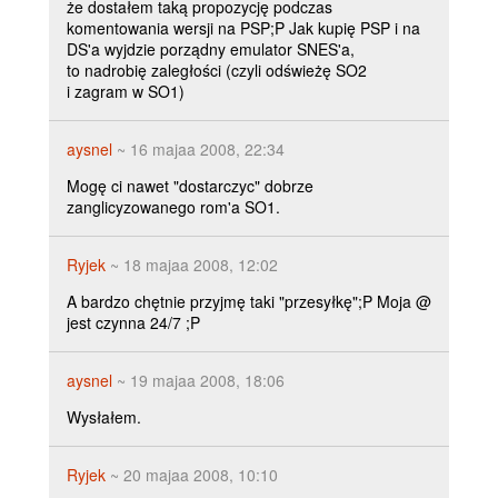
że dostałem taką propozycję podczas
komentowania wersji na PSP;P Jak kupię PSP i na
DS'a wyjdzie porządny emulator SNES'a,
to nadrobię zaległości (czyli odświeżę SO2
i zagram w SO1)
aysnel
~ 16 majaa 2008, 22:34
Mogę ci nawet "dostarczyc" dobrze
zanglicyzowanego rom'a SO1.
Ryjek
~ 18 majaa 2008, 12:02
A bardzo chętnie przyjmę taki "przesyłkę";P Moja @
jest czynna 24/7 ;P
aysnel
~ 19 majaa 2008, 18:06
Wysłałem.
Ryjek
~ 20 majaa 2008, 10:10