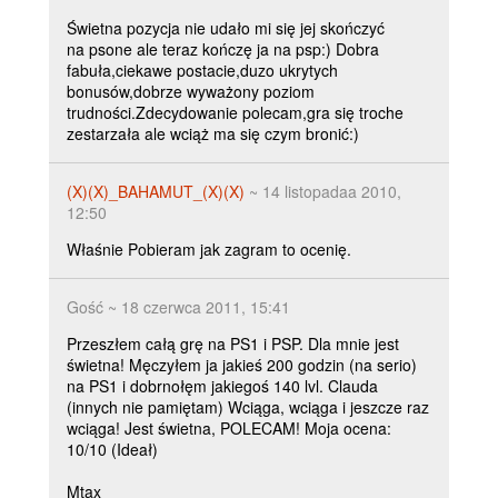
Świetna pozycja nie udało mi się jej skończyć
na psone ale teraz kończę ja na psp:) Dobra
fabuła,ciekawe postacie,duzo ukrytych
bonusów,dobrze wyważony poziom
trudności.Zdecydowanie polecam,gra się troche
zestarzała ale wciąż ma się czym bronić:)
(X)(X)_BAHAMUT_(X)(X)
~ 14 listopadaa 2010,
12:50
Właśnie Pobieram jak zagram to ocenię.
Gość ~ 18 czerwca 2011, 15:41
Przeszłem całą grę na PS1 i PSP. Dla mnie jest
świetna! Męczyłem ja jakieś 200 godzin (na serio)
na PS1 i dobrnołęm jakiegoś 140 lvl. Clauda
(innych nie pamiętam) Wciąga, wciąga i jeszcze raz
wciąga! Jest świetna, POLECAM! Moja ocena:
10/10 (Ideał)
Mtax