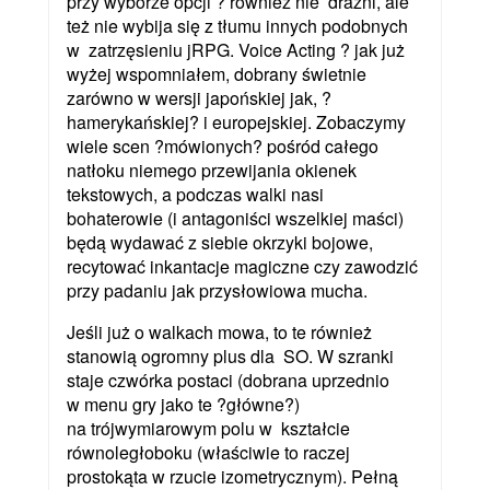
przy wyborze opcji ? również nie drażni, ale
też nie wybija się z tłumu innych podobnych
w zatrzęsieniu jRPG. Voice Acting ? jak już
wyżej wspomniałem, dobrany świetnie
zarówno w wersji japońskiej jak, ?
hamerykańskiej? i europejskiej. Zobaczymy
wiele scen ?mówionych? pośród całego
natłoku niemego przewijania okienek
tekstowych, a podczas walki nasi
bohaterowie (i antagoniści wszelkiej maści)
będą wydawać z siebie okrzyki bojowe,
recytować inkantacje magiczne czy zawodzić
przy padaniu jak przysłowiowa mucha.
Jeśli już o walkach mowa, to te również
stanowią ogromny plus dla SO. W szranki
staje czwórka postaci (dobrana uprzednio
w menu gry jako te ?główne?)
na trójwymiarowym polu w kształcie
równoległoboku (właściwie to raczej
prostokąta w rzucie izometrycznym). Pełną