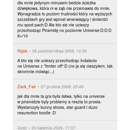
dla mnie jedynym minusem bedzie ścieżka
dźwiękowa, która ni w ząb nie przemawia do mnie.
Wynagradza to poziom trudności który na wyższych
szczeblavh gry jest wprost wnerwiajązy i śmierdzi
mu spod pach:D Ale kto sie nie ucieszy
przechodząc Piramidę no poziomie Universe:D:D:D
8+/10
Ryjek
~ 08 październikaa 2008, 12:58
A kto się nie ucieszy przechodząc Indalecio
na Universe z "limiter off":D (no ja się cieszyłem, tak
skromnie mówiąc...)
Zack_Fair
~ 27 grudnia 2008, 20:49
jak dla mnie ta gra była łatwa, tylko na universe
w piramidzie byly problemy a reszta to prosta.
Wystarczyły bunny shoes, star guard i duzo
resurection bootle :D
Gość ~ 20 kwietnia 2009, 17:07