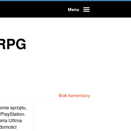
Menu
jRPG
Użytkownicy
Rejestracja
Forum
Brak komentarzy
onie sprzętu,
PlayStation.
eria Ultima
adomości