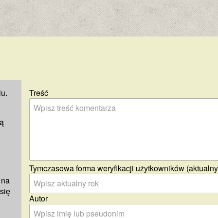
u.
Treść
ją
Tymczasowa forma weryfikacji użytkowników (aktualny
 na
się
Autor