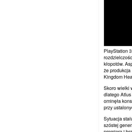
PlayStation 3
rozdzielczośc
kłopotów. As
że produkcja 
Kingdom Heart
Skoro wielki
dlatego Atlu
ominęła kons
przy ustalony
Sytuacja stał
szóstej gener
premiera i b