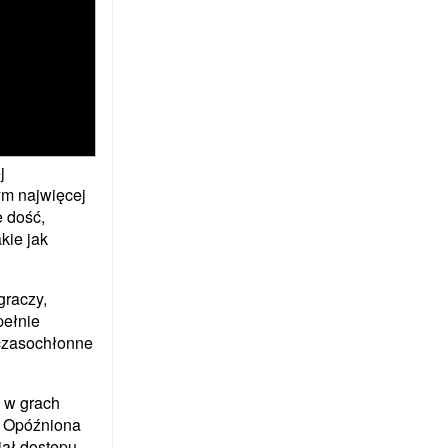
j
tym najwięcej
 dość,
kie jak
graczy,
pełnie
 czasochłonne
y w grach
w. Opóźniona
iał dostępu