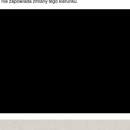
nic nie zapowiada zmiany tego kierunku.