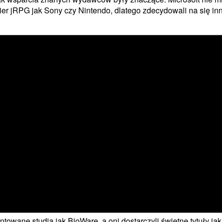
ier jRPG jak Sony czy Nintendo, dlatego zdecydowali na się in
entowane studia jak BioWare, a oni dostarczyli świetne tytuły jak