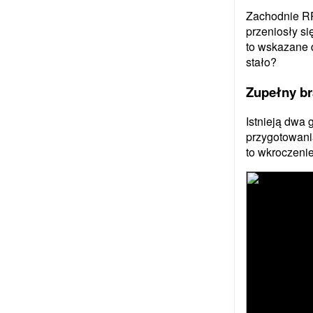
Zachodnie RP
przeniosły si
to wskazane d
stało?
Zupełny br
Istnieją dwa 
przygotowani
to wkroczenie