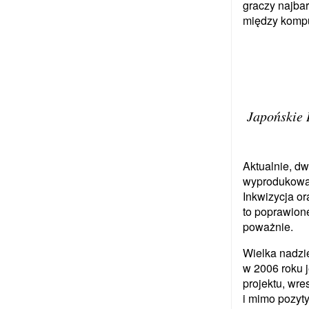
graczy najbar
między kompu
Japońskie 
Aktualnie, d
wyprodukowan
Inkwizycja or
to poprawione
poważnie.
Wielka nadzi
w 2006 roku 
projektu, wre
i mimo pozyt