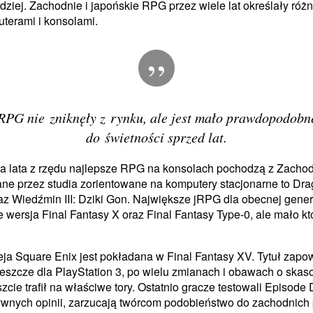
dziej. Zachodnie i japońskie RPG przez wiele lat określały róż
terami i konsolami.
RPG nie zniknęły z rynku, ale jest mało prawdopodobn
do świetności sprzed lat.
wa lata z rzędu najlepsze RPG na konsolach pochodzą z Zachod
e przez studia zorientowane na komputery stacjonarne to Dra
az Wiedźmin III: Dziki Gon. Największe jRPG dla obecnej gener
 wersja Final Fantasy X oraz Final Fantasy Type-0, ale mało kto
eja Square Enix jest pokładana w Final Fantasy XV. Tytuł zapo
jeszcze dla PlayStation 3, po wielu zmianach i obawach o ska
szcie trafił na właściwe tory. Ostatnio gracze testowali Episode
ywnych opinii, zarzucają twórcom podobieństwo do zachodnich 