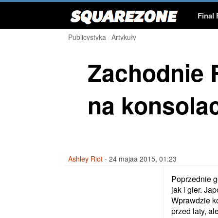
Squarezone
Final
Publicystyka
Artykuły
Gry
Final Fantasy VII
Zachodnie
Publicystyka
Fanfiki
Artykuł
na konsola
Galerie
Cosplay
Tapet
Mistrzostwa
Heroine Cup 20
Ashley Riot
-
24 majaa 2015, 01:23
Poprzednie ge
jak i gier. J
Wprawdzie kom
przed laty, a