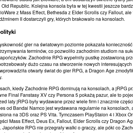
e Old Republic. Kolejna konsola była w tej kwestii jeszcze bardz
oWare z Mass Effect, Bethesda z Elder Scrolls czy Fallout, ale
dźminem II dostarczyli gry, których brakowało na konsolach.
olityki
yskowność gier na światowym poziomie pokazała konieczność
trzymywania terminów, co pozwoliło zachodnim studiom na suk
Japończyków. Zachodnie RPG wypełniły pustkę zostawioną prz
 potrzebowały dużo czasu na stworzenie nowych interesujących 
s wprowadziła otwarty świat do gier RPG, a Dragon Age zmodyf
y.
sach, kiedy Zachodnie RPG dominują na konsolach, a jRPG p
wne Final Fanstasy XV czy Persona 5 pokażą pazur, ale to poj
zed laty jRPG były wydawane przez wiele firm i znacznie części
Tales od Bandai Namco jest wydawana regularnie na konsolach,
siona na 3DS oraz PS Vita. Tymczasem PlayStaion 4 i Xbox O
ęści Mass Effect, Deus Ex, Fallout, Elder Scrolls czy Dragon A
i. Japońskie RPG nie przegrały walki o graczy, ale póki co Za