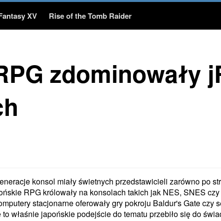
 Fantasy XV
Rise of the Tomb Raider
Chrono Trigger
Vagrant Story
 RPG zdominowały 
y
Wywiady
Relacje
ch
y
FanArt
20
Hero Cup 2019
neracje konsol miały świetnych przedstawicieli zarówno po str
apońskie RPG królowały na konsolach takich jak NES, SNES czy 
putery stacjonarne oferowały gry pokroju Baldur's Gate czy s
le to właśnie japońskie podejście do tematu przebiło się do świ