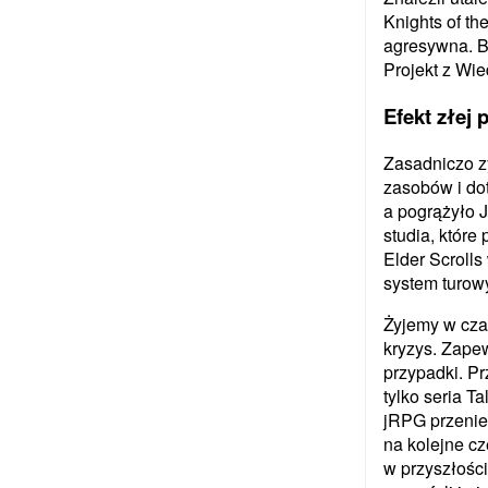
Knights of th
agresywna. Bi
Projekt z Wie
Efekt złej p
Zasadniczo z
zasobów i do
a pogrążyło 
studia, które
Elder Scroll
system turow
Żyjemy w cza
kryzys. Zape
przypadki. Pr
tylko seria 
jRPG przenie
na kolejne cz
w przyszłośc