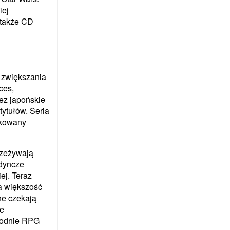
iej
 także CD
 zwiększania
ces,
ez japońskie
tytułów. Seria
ikowany
rzeżywają
edyncze
ej. Teraz
 a większość
ne czekają
ge
chodnie RPG