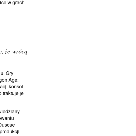
nice w grach
e, że wrócą
u. Gry
gon Age:
acji konsol
 traktuje je
wiedziany
sowaniu
 Duscae
produkcji.