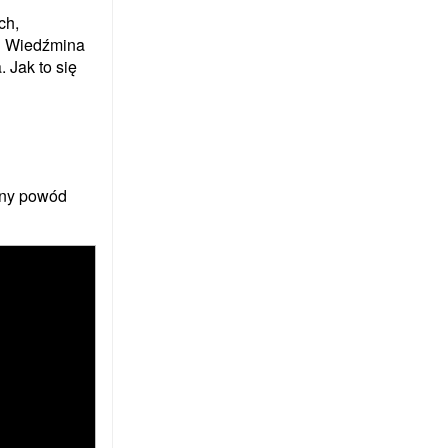
ch,
 i Wiedźmina
 Jak to się
jny powód