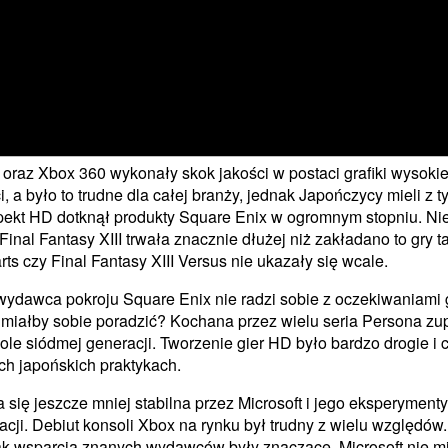
 oraz Xbox 360 wykonały skok jakości w postaci grafiki wysokie
i, a było to trudne dla całej branży, jednak Japończycy mieli z 
pekt HD dotknął produkty Square Enix w ogromnym stopniu. Nie
Final Fantasy XIII trwała znacznie dłużej niż zakładano to gry ta
s czy Final Fantasy XIII Versus nie ukazały się wcale.
 wydawca pokroju Square Enix nie radzi sobie z oczekiwaniami 
s miałby sobie poradzić? Kochana przez wielu seria Persona zu
ole siódmej generacji. Tworzenie gier HD było bardzo drogie i
ch japońskich praktykach.
a się jeszcze mniej stabilna przez Microsoft i jego eksperyment
acji. Debiut konsoli Xbox na rynku był trudny z wielu względó
rak wsparcia znanych wydawców były znaczące. Microsoft nie m