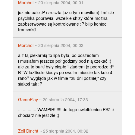
Morchol
~ 20 sierpnia 2004, 00:01
juz nie pale :P (zreszta juz o tym mowilem) i mi sie
psychika poprawia, wszelkie shizy które można
zaobserwowac są kontrolowane :P biiip koniec
transmisji
Morchol
~ 20 sierpnia 2004, 00:03
a z tą piekarnią to lipa była, bo poszedłem
i musiałem jeszcze poł godziny pod nią czekać :(
ale za to bułki były ciepłe i zjadłem je podrodze :P
BTW łaziliscie kiedys po swoim miescie tak kolo 4
rano? wygląda jak w filmie "28 dni pozniej" czy
siakoś tak :P
GamePlay
~ 20 sierpnia 2004, 17:33
... ... ... ... WAMPIR!!!!!! do tego uwielbieniec PS2 :/
chociarz nie jest zle ;)
Zell Dincht
~ 25 sierpnia 2004, 00:32