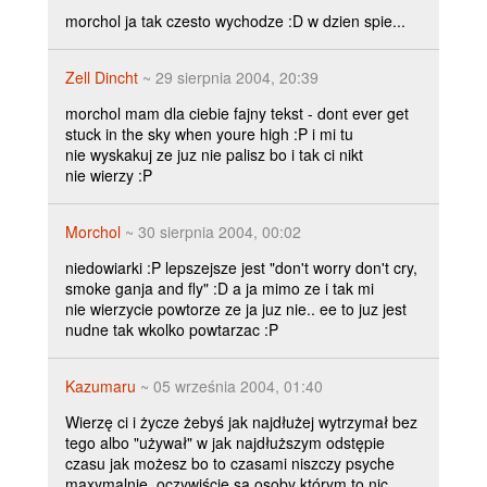
morchol ja tak czesto wychodze :D w dzien spie...
Zell Dincht
~ 29 sierpnia 2004, 20:39
morchol mam dla ciebie fajny tekst - dont ever get
stuck in the sky when youre high :P i mi tu
nie wyskakuj ze juz nie palisz bo i tak ci nikt
nie wierzy :P
Morchol
~ 30 sierpnia 2004, 00:02
niedowiarki :P lepszejsze jest "don't worry don't cry,
smoke ganja and fly" :D a ja mimo ze i tak mi
nie wierzycie powtorze ze ja juz nie.. ee to juz jest
nudne tak wkolko powtarzac :P
Kazumaru
~ 05 września 2004, 01:40
Wierzę ci i życze żebyś jak najdłużej wytrzymał bez
tego albo "używał" w jak najdłuższym odstępie
czasu jak możesz bo to czasami niszczy psyche
maxymalnie, oczywiście są osoby którym to nic