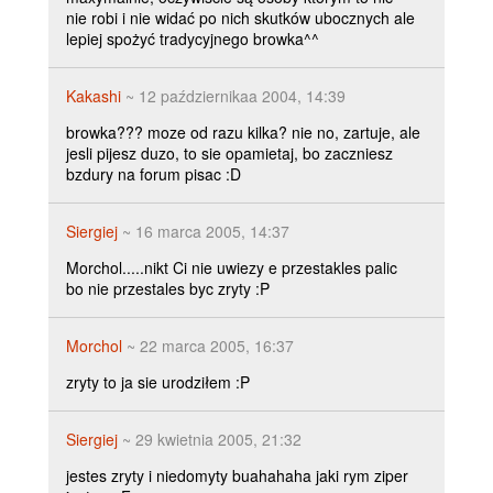
nie robi i nie widać po nich skutków ubocznych ale
lepiej spożyć tradycyjnego browka^^
Kakashi
~ 12 październikaa 2004, 14:39
browka??? moze od razu kilka? nie no, zartuje, ale
jesli pijesz duzo, to sie opamietaj, bo zaczniesz
bzdury na forum pisac :D
Siergiej
~ 16 marca 2005, 14:37
Morchol.....nikt Ci nie uwiezy e przestakles palic
bo nie przestales byc zryty :P
Morchol
~ 22 marca 2005, 16:37
zryty to ja sie urodziłem :P
Siergiej
~ 29 kwietnia 2005, 21:32
jestes zryty i niedomyty buahahaha jaki rym ziper