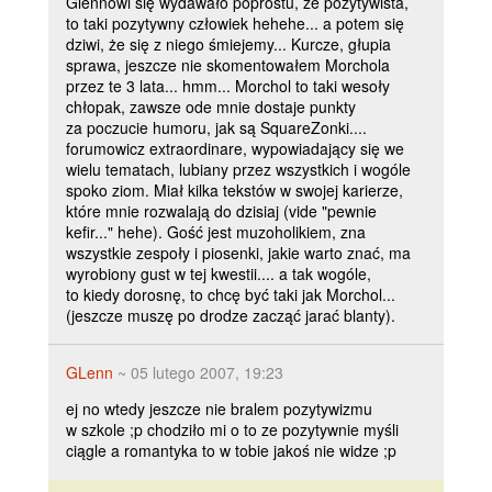
Glennowi się wydawało poprostu, że pozytywista,
to taki pozytywny człowiek hehehe... a potem się
dziwi, że się z niego śmiejemy... Kurcze, głupia
sprawa, jeszcze nie skomentowałem Morchola
przez te 3 lata... hmm... Morchol to taki wesoły
chłopak, zawsze ode mnie dostaje punkty
za poczucie humoru, jak są SquareZonki....
forumowicz extraordinare, wypowiadający się we
wielu tematach, lubiany przez wszystkich i wogóle
spoko ziom. Miał kilka tekstów w swojej karierze,
które mnie rozwalają do dzisiaj (vide "pewnie
kefir..." hehe). Gość jest muzoholikiem, zna
wszystkie zespoły i piosenki, jakie warto znać, ma
wyrobiony gust w tej kwestii.... a tak wogóle,
to kiedy dorosnę, to chcę być taki jak Morchol...
(jeszcze muszę po drodze zacząć jarać blanty).
GLenn
~ 05 lutego 2007, 19:23
ej no wtedy jeszcze nie bralem pozytywizmu
w szkole ;p chodziło mi o to ze pozytywnie myśli
ciągle a romantyka to w tobie jakoś nie widze ;p