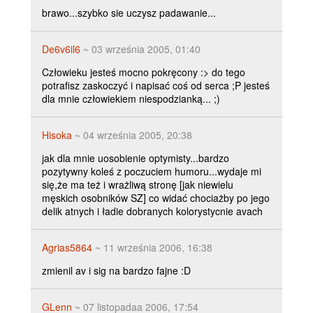
brawo...szybko sie uczysz padawanie...
De6v6il6
~ 03 września 2005, 01:40
Człowieku jesteś mocno pokręcony :> do tego
potrafisz zaskoczyć i napisać coś od serca ;P jesteś
dla mnie człowiekiem niespodzianką... ;)
Hisoka
~ 04 września 2005, 20:38
jak dla mnie uosobienie optymisty...bardzo
pozytywny koleś z poczuciem humoru...wydaje mi
się,że ma też i wrażliwą stronę [jak niewielu
męskich osobników SZ] co widać chociażby po jego
delik atnych i ładie dobranych kolorystycnie avach
Agrias5864
~ 11 września 2006, 16:38
zmienil av i sig na bardzo fajne :D
GLenn
~ 07 listopadaa 2006, 17:54