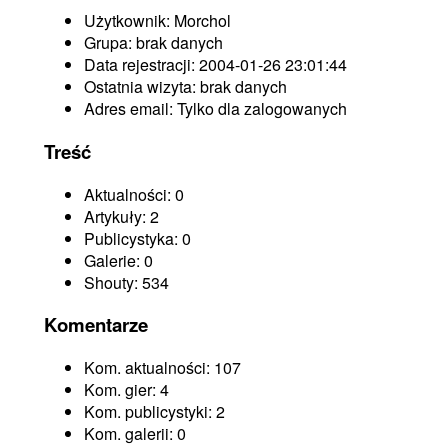
Użytkownik:
Morchol
Grupa:
brak danych
Data rejestracji:
2004-01-26 23:01:44
Ostatnia wizyta:
brak danych
Adres email:
Tylko dla zalogowanych
Treść
Aktualności:
0
Artykuły:
2
Publicystyka:
0
Galerie:
0
Shouty:
534
Komentarze
Kom. aktualności:
107
Kom. gier:
4
Kom. publicystyki:
2
Kom. galerii:
0