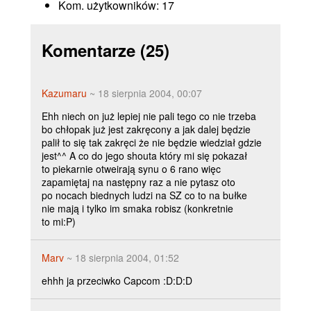
Kom. użytkowników:
17
Komentarze
(25)
Kazumaru
~ 18 sierpnia 2004, 00:07
Ehh niech on już lepiej nie pali tego co nie trzeba
bo chłopak już jest zakręcony a jak dalej będzie
palił to się tak zakręci że nie będzie wiedział gdzie
jest^^ A co do jego shouta który mi się pokazał
to piekarnie otweirają synu o 6 rano więc
zapamiętaj na następny raz a nie pytasz oto
po nocach biednych ludzi na SZ co to na bułke
nie mają i tylko im smaka robisz (konkretnie
to mi:P)
Marv
~ 18 sierpnia 2004, 01:52
ehhh ja przeciwko Capcom :D:D:D