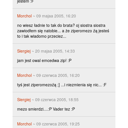
jestem :F
Morchol
~ 09 majaa 2005, 16:20
no wiesz ładnie to tak do brata? oj siostra siostra
zawiodłem się natobie... a że ziperomezo źą jesteś
to i tak wiadomo przeciez...
Siergiej
~ 20 majaa 2005, 14:33
jam jest owal emcedwa zip! :P
Morchol
~ 09 czerwca 2005, 16:20
tyś jest ziperomezoźą ;] ...i niezmienia się nic... :F
Siergiej
~ 09 czerwca 2005, 18:55
mezo smierdzi....:P Vader tez :P
Morchol
~ 09 czerwca 2005, 19:25