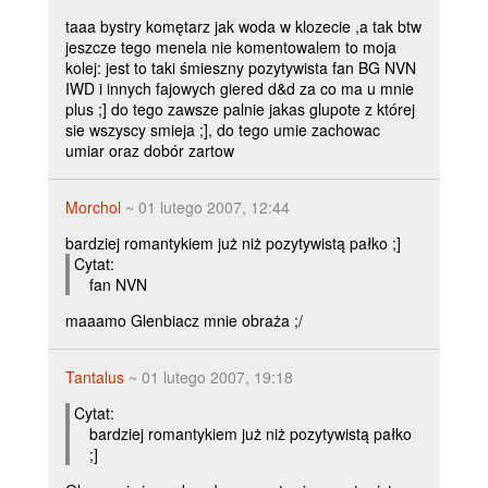
taaa bystry komętarz jak woda w klozecie ,a tak btw
jeszcze tego menela nie komentowalem to moja
kolej: jest to taki śmieszny pozytywista fan BG NVN
IWD i innych fajowych giered d&d za co ma u mnie
plus ;] do tego zawsze palnie jakas glupote z której
sie wszyscy smieja ;], do tego umie zachowac
umiar oraz dobór zartow
Morchol
~ 01 lutego 2007, 12:44
bardziej romantykiem już niż pozytywistą pałko ;]
Cytat:
fan NVN
maaamo Glenbiacz mnie obraża ;/
Tantalus
~ 01 lutego 2007, 19:18
Cytat:
bardziej romantykiem już niż pozytywistą pałko
;]