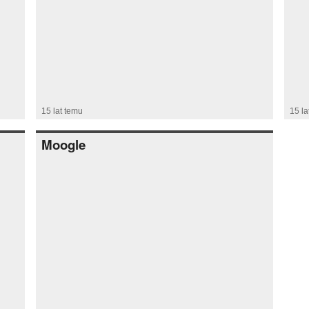
15 lat temu
15 la
Moogle