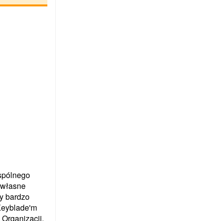
spólnego
 własne
ży bardzo
Keyblade'm
 Organizacji.