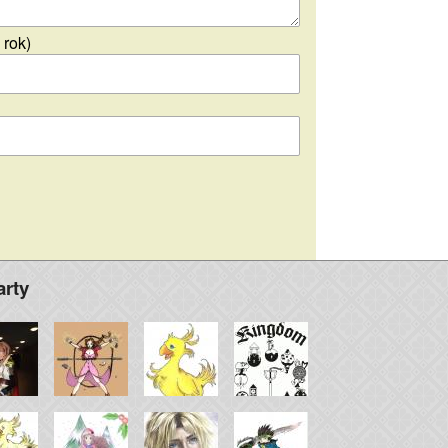
 rok)
arty