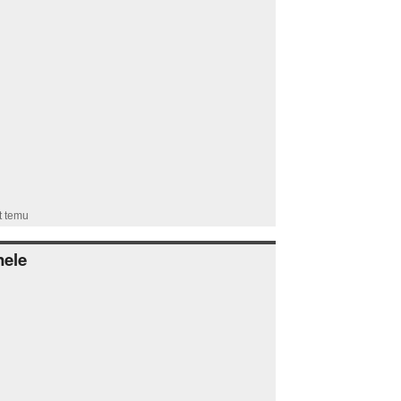
t temu
nele