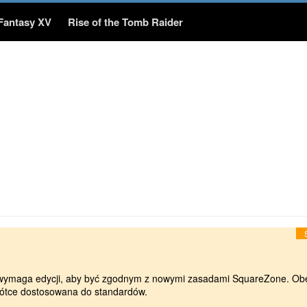
 Fantasy XV
Rise of the Tomb Raider
Chrono Trigger
Vagrant Story
y
Wywiady
Relacje
y
FanArt
20
Hero Cup 2019
 wymaga edycji, aby być zgodnym z nowymi zasadami SquareZone. Ob
rótce dostosowana do standardów.