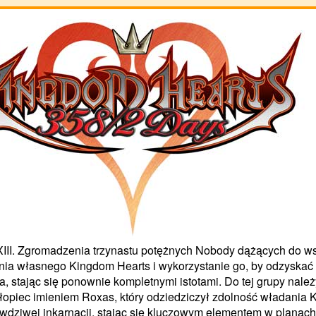
XIII. Zgromadzenia trzynastu potężnych Nobody dążących do w
enia własnego Kingdom Hearts i wykorzystanie go, by odzyskać
a, stając się ponownie kompletnymi istotami. Do tej grupy nale
łopiec imieniem Roxas, który odziedziczył zdolność władania 
wdziwej inkarnacji, stając się kluczowym elementem w planach