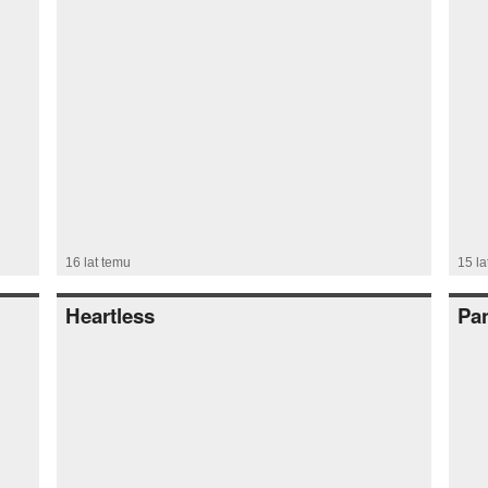
16 lat temu
15 la
Heartless
Pa