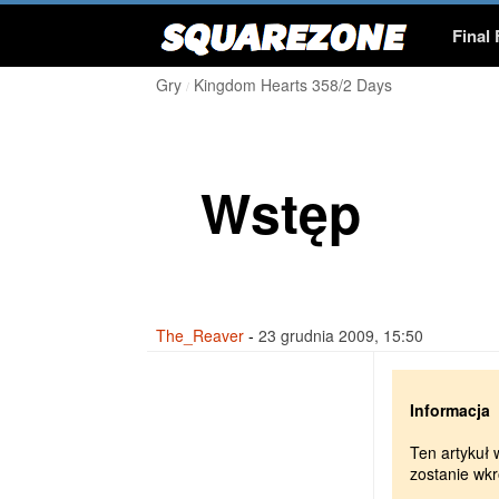
Squarezone
Final
Gry
Kingdom Hearts 358/2 Days
Gry
Final Fantasy VII
Publicystyka
Fanfiki
Artykuł
Wstęp
Galerie
Cosplay
Tapet
Mistrzostwa
Heroine Cup 20
The_Reaver
-
23 grudnia 2009, 15:50
Informacja
Ten artykuł
zostanie wk