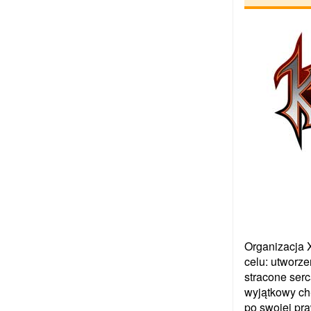
Organizacja 
celu: utworz
stracone serc
wyjątkowy ch
po swojej pra