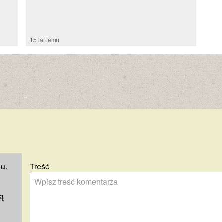
15 lat temu
u.
Treść
ją